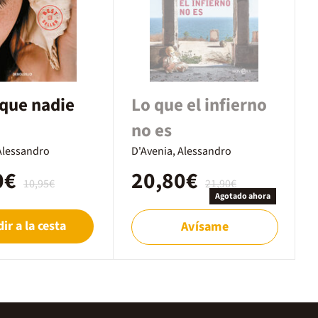
que nadie
Lo que el infierno
no es
Alessandro
D'Avenia, Alessandro
0€
20,80€
10,95€
21,90€
Agotado ahora
ir a la cesta
Avísame