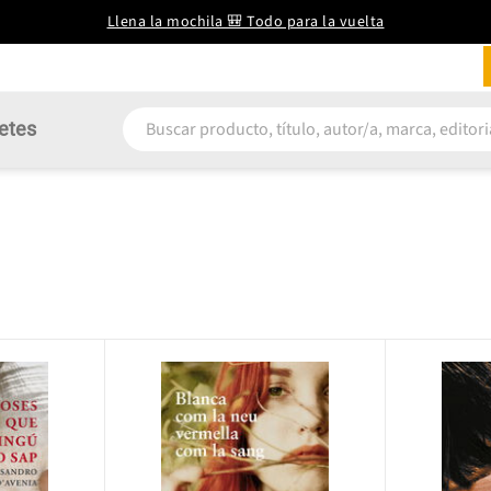
Llena la mochila 🎒 Todo para la vuelta
etes