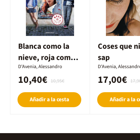
Blanca como la
Coses que n
nieve, roja como
sap
la sangre
D'Avenia, Alessandro
D'Avenia, Alessandr
10,40€
17,00€
10,95€
17,9
Añadir a la cesta
Añadir a la c