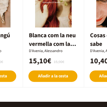
ingú
Blanca com la neu
Cosas 
vermella com la
sabe
o
sang
D'Avenia, Alessandro
D'Avenia, 
15,10€
10,4
0€
15,90€
esta
Añadir a la cesta
Añad