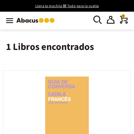
Llena la mochila 🎒 Todo para la vuelta
0
1 Libros encontrados