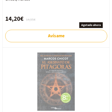
14,20€
14,95€
Agotado ahora
Avísame