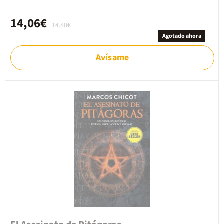
14,06€
14,80€
Agotado ahora
Avísame