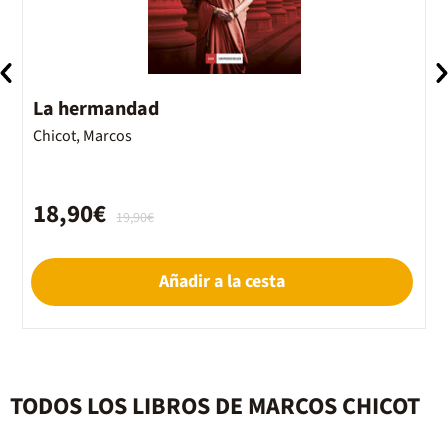
La hermandad
E
Chicot, Marcos
C
18,90€
19,90€
Añadir a la cesta
TODOS LOS LIBROS DE MARCOS CHICOT