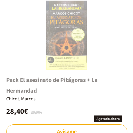
Pack El asesinato de Pitágoras + La
Hermandad
Chicot, Marcos
28,40€
29,90€
Agotado ahora
Avísame