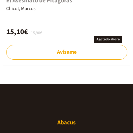
El Asesinato de Pitágoras
Chicot, Marcos
15,10€
15,90€
Agotado ahora
Avísame
Abacus