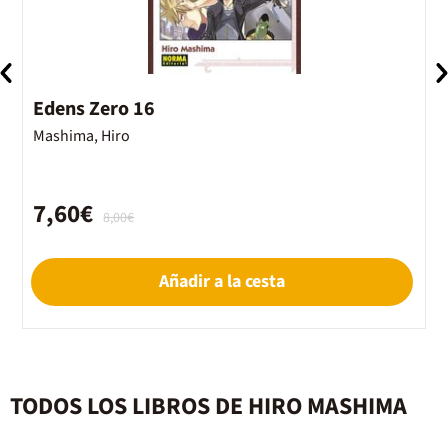
Edens Zero 16
E
Mashima, Hiro
M
7,60€
8,00€
Añadir a la cesta
TODOS LOS LIBROS DE HIRO MASHIMA