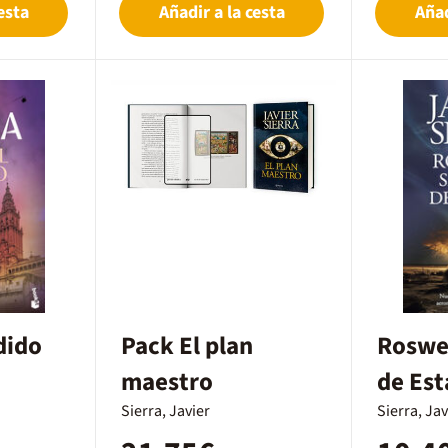
esta
Añadir a la cesta
Añad
dido
Pack El plan
Roswel
maestro
de Es
Sierra, Javier
Sierra, Jav