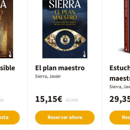
isible
El plan maestro
Estuch
Sierra, Javier
maestr
+ El p
Sierra, Jav
15,15€
29,3
5€
15,95€
esta
Reservar ahora
Res