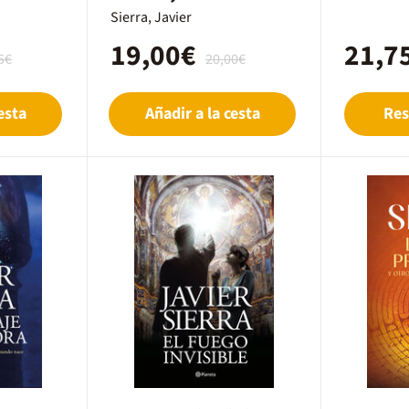
Sierra, Javier
19,00€
21,7
5€
20,00€
esta
Añadir a la cesta
Res