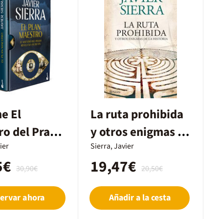
e El
La ruta prohibida
o del Prado
y otros enigmas de
lan maestro
ier
la Historia
Sierra, Javier
5€
19,47€
30,90€
20,50€
ervar ahora
Añadir a la cesta