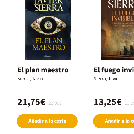
El plan maestro
El fuego inv
Sierra, Javier
Sierra, Javier
21,75€
13,25€
22,90€
13,9
Añadir a la cesta
Añadir a la c