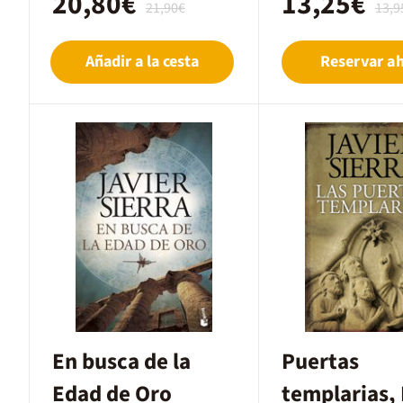
20,80€
13,25€
21,90€
13,9
Añadir a la cesta
Reservar a
En busca de la
Puertas
Edad de Oro
templarias,