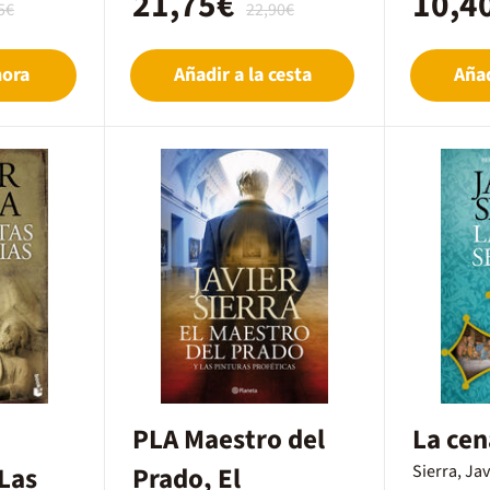
21,75€
10,4
5€
22,90€
hora
Añadir a la cesta
Añad
PLA Maestro del
La cen
 Las
Prado, El
Sierra, Jav