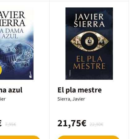
ma azul
El pla mestre
ier
Sierra, Javier
€
21,75€
7,95€
22,90€