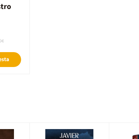
stro
0€
esta