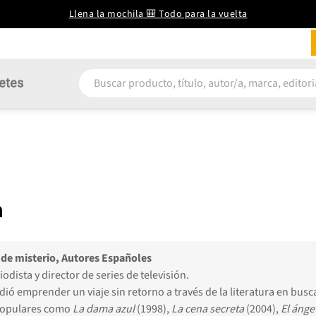
Llena la mochila 🎒 Todo para la vuelta
etes
a
n de misterio, Autores Españoles
riodista y director de series de televisión.
idió emprender un viaje sin retorno a través de la literatura en bu
 populares como
La dama azul
(1998),
La cena secreta
(2004),
El ánge