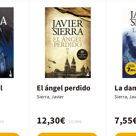
l
El ángel perdido
La da
Sierra, Javier
Sierra, Jav
12,30€
7,55
5€
12,95€