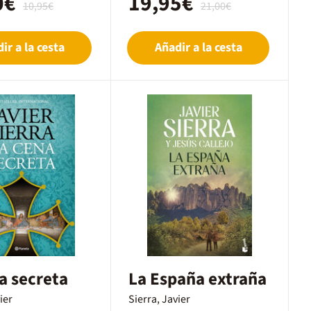
0€
19,95€
10,95€
21,00€
ir a la cesta
Añadir a la cesta
a secreta
La España extraña
ier
Sierra, Javier