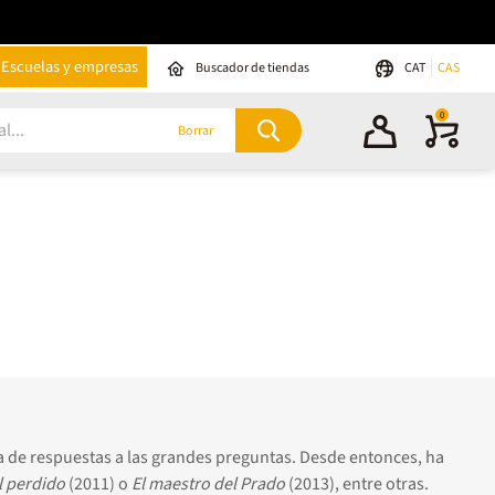
Escuelas y empresas
Buscador de tiendas
CAT
CAS
0
Borrar
sca de respuestas a las grandes preguntas. Desde entonces, ha
l perdido
(2011) o
El maestro del Prado
(2013), entre otras.