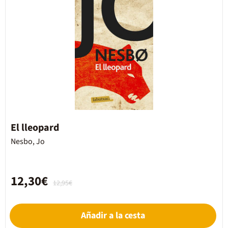
El lleopard
Nesbo, Jo
12,30€
12,95€
Añadir a la cesta