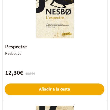
L'espectre
Nesbo, Jo
12,30€
12,95€
Añadir a la cesta