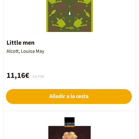
Little men
Alcott, Louisa May
11,16€
11,75€
Añadir a la cesta