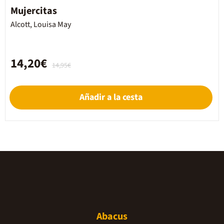
Mujercitas
Alcott, Louisa May
14,20€
14,95€
Añadir a la cesta
Abacus