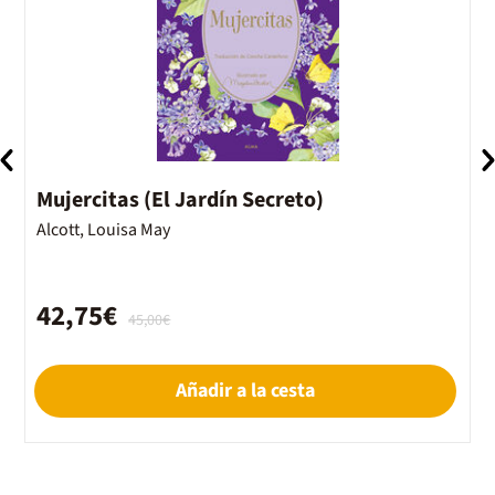
Mujercitas (El Jardín Secreto)
M
Alcott, Louisa May
A
42,75€
45,00€
Añadir a la cesta