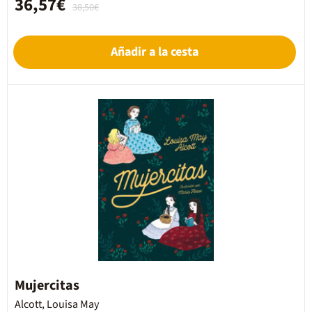
36,57€
38,50€
Añadir a la cesta
Mujercitas
Alcott, Louisa May