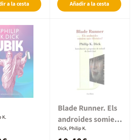
ir a la cesta
Añadir a la cesta
Blade Runner. Els
p K.
androides somien
xais
Dick, Philip K.