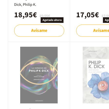
Dick, Philip K.
18,95€
17,05€
19,95€
17,9
Agotado ahora
Ag
Avísame
Avísam