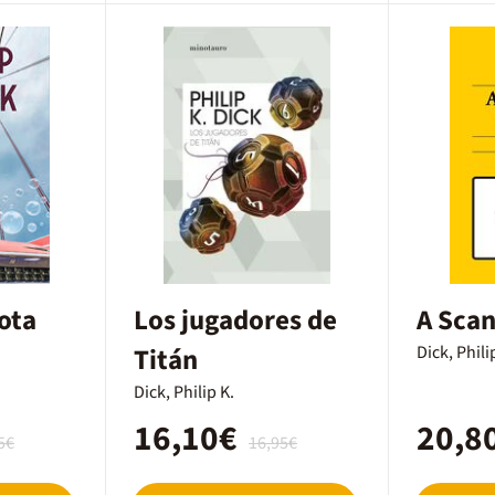
ota
Los jugadores de
A Scan
Titán
Dick, Phili
Dick, Philip K.
16,10€
20,8
5€
16,95€