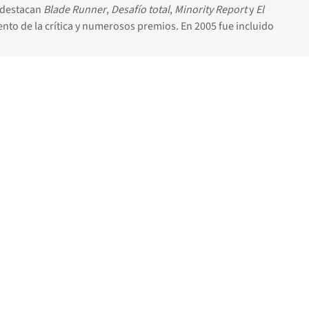
e destacan
Blade Runner
,
Desafío total
,
Minority Report
y
El
iento de la crítica y numerosos premios. En 2005 fue incluido