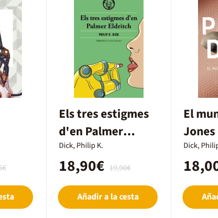
Els tres estigmes
El mu
d'en Palmer
Jones
Eldritch
Dick, Philip K.
Dick, Phili
18,90€
18,0
5€
19,90€
esta
Añadir a la cesta
Añad