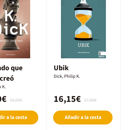
ndo que
Ubik
 creó
Dick, Philip K.
p K.
0€
16,15€
18,95€
17,00€
ir a la cesta
Añadir a la cesta