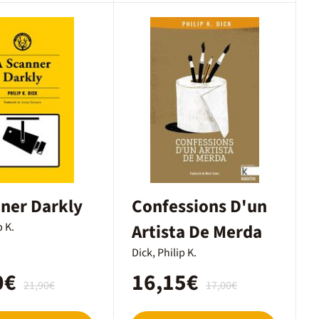
ner Darkly
Confessions D'un
p K.
Artista De Merda
Dick, Philip K.
0€
16,15€
21,90€
17,00€