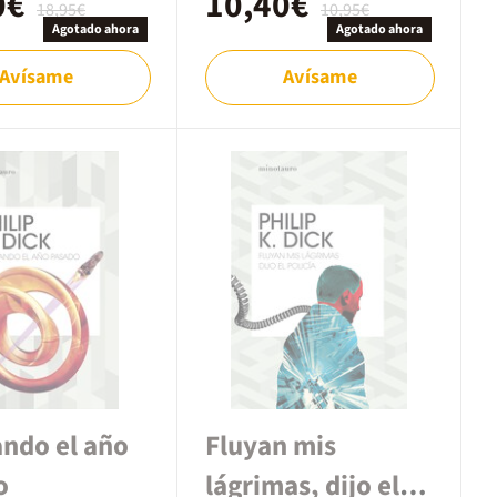
0€
10,40€
18,95€
10,95€
Agotado ahora
Agotado ahora
Avísame
Avísame
ndo el año
Fluyan mis
o
lágrimas, dijo el