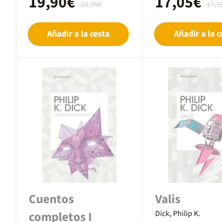
19,90€
17,05€
20,95€
17,9
Añadir a la cesta
Añadir a la c
Cuentos
Valis
completos I
Dick, Philip K.