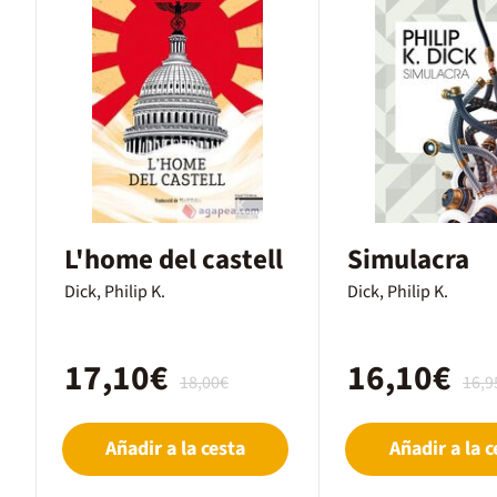
L'home del castell
Simulacra
Dick, Philip K.
Dick, Philip K.
17,10€
16,10€
18,00€
16,9
Añadir a la cesta
Añadir a la c