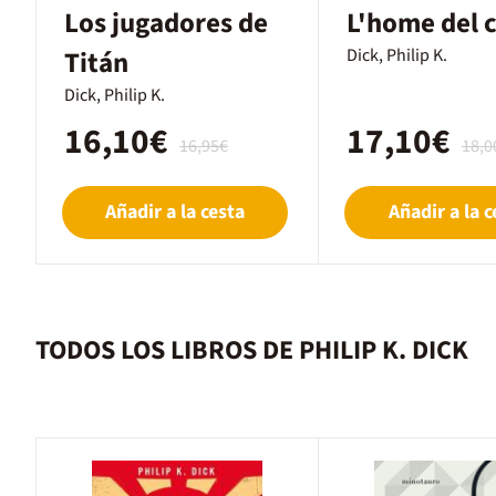
Los jugadores de
L'home del c
Titán
Dick, Philip K.
Dick, Philip K.
16,10€
17,10€
16,95€
18,0
Añadir a la cesta
Añadir a la c
TODOS LOS LIBROS DE PHILIP K. DICK