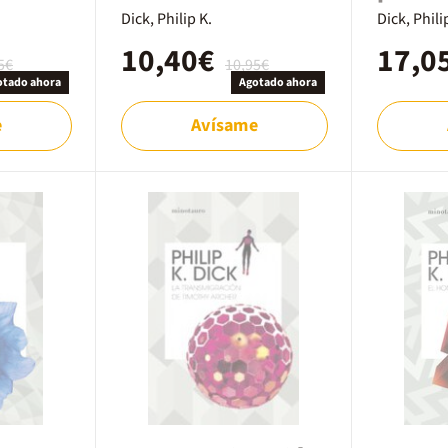
Dick, Philip K.
Dick, Phili
10,40€
17,0
5€
10,95€
otado ahora
Agotado ahora
e
Avísame