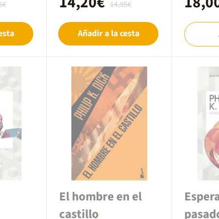
14,20€
18,0
5€
14,95€
esta
Añadir a la cesta
El hombre en el
Espera
castillo
pasad