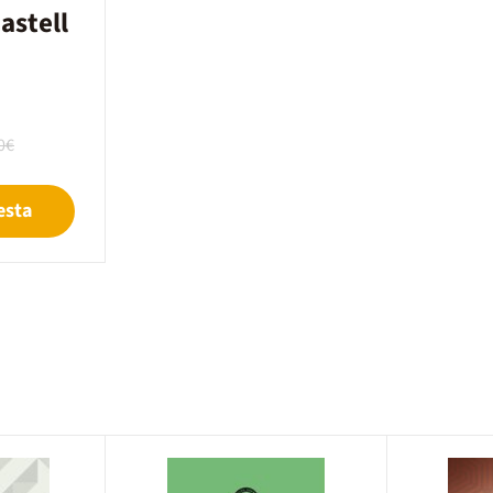
astell
0€
esta