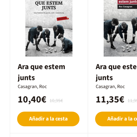
Ara que estem
Ara que est
junts
junts
Casagran, Roc
Casagran, Roc
10,40€
11,35€
10,95€
11,9
Añadir a la cesta
Añadir a la c