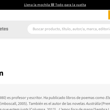
Llena la mochila 🎒 Todo para la vuelta
etes
n
980) es profesor y escritor. Ha publicado libros de poemas como
El
Emboscall, 2005). También es el autor de las novelas
Austràlia
(Prem
a que estem junts
(Co­lumna, 2012),
L’amor fora de mapa
(Sembra Ll