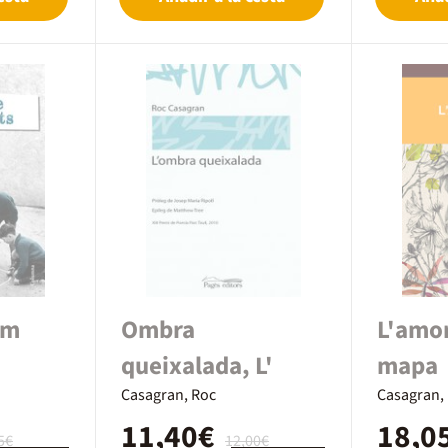
em
Ombra
L'amor
queixalada, L'
mapa
Casagran, Roc
Casagran,
11,40€
18,0
5€
12,00€