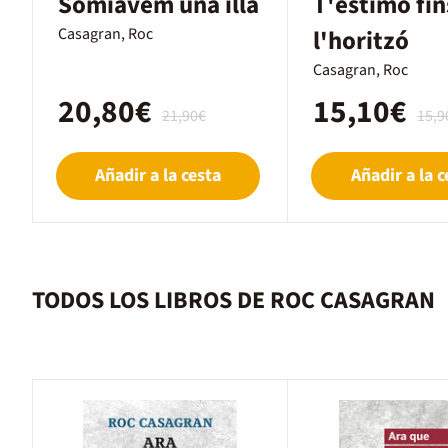
Somiàvem una illa
T'estimo fin
Casagran, Roc
l'horitzó
Casagran, Roc
20,80€
15,10€
21,90€
15,9
Añadir a la cesta
Añadir a la c
TODOS LOS LIBROS DE ROC CASAGRAN