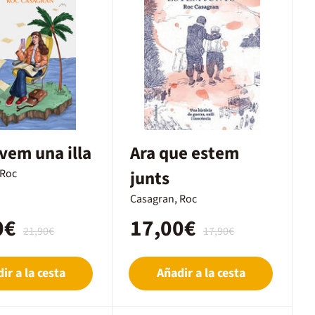
em una illa
Ara que estem
 Roc
junts
Casagran, Roc
0€
17,00€
21,90€
17,90€
ir a la cesta
Añadir a la cesta