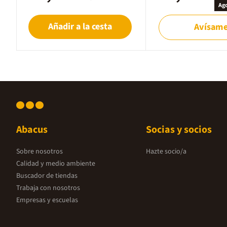
Ag
Añadir a la cesta
Avísam
Abacus
Socias y socios
Sobre nosotros
Hazte socio/a
Calidad y medio ambiente
Buscador de tiendas
Trabaja con nosotros
Empresas y escuelas