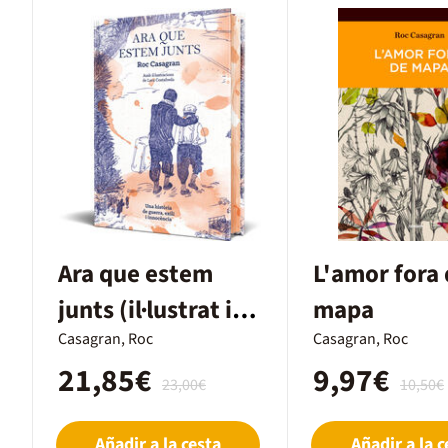
Ara que estem
L'amor fora
junts (il·lustrat i
mapa
cantells tintats)
Casagran, Roc
Casagran, Roc
21,85€
9,97€
23,00€
10,50€
Añadir a la cesta
Añadir a la c