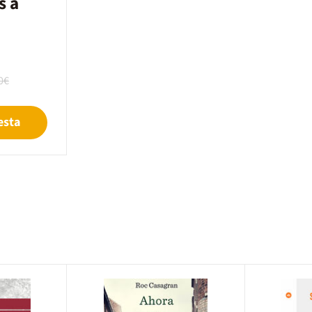
s a
0€
esta