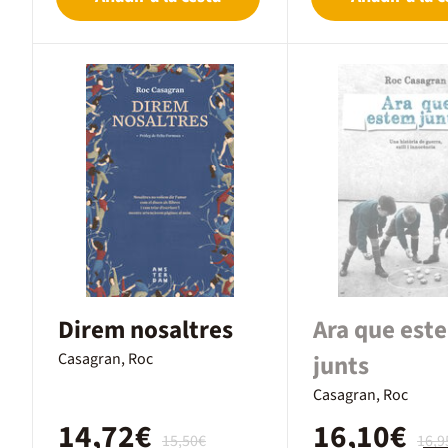
Direm nosaltres
Ara que est
Casagran, Roc
junts
Casagran, Roc
14,72€
16,10€
15,50€
16,9