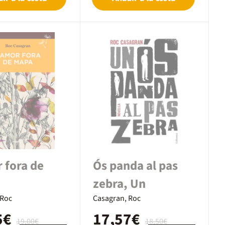
 fora de
Ós panda al pas
zebra, Un
 Roc
Casagran, Roc
5€
17,57€
19,00€
18,50€