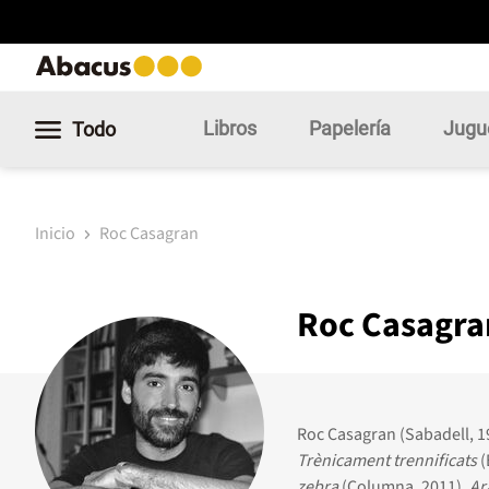
Libros
Papelería
Jugu
Todo
Inicio
Roc Casagran
Roc Casagra
Roc Casagran (Sabadell, 1
Trènicament trennificats
(
zebra
(Columna, 2011),
Ar