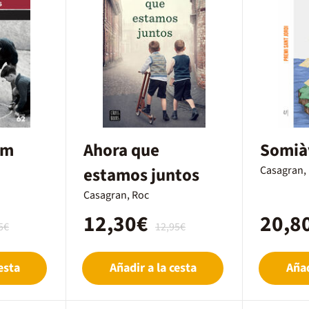
em
Ahora que
Somiàv
estamos juntos
Casagran,
Casagran, Roc
12,30€
20,8
5€
12,95€
esta
Añadir a la cesta
Añad