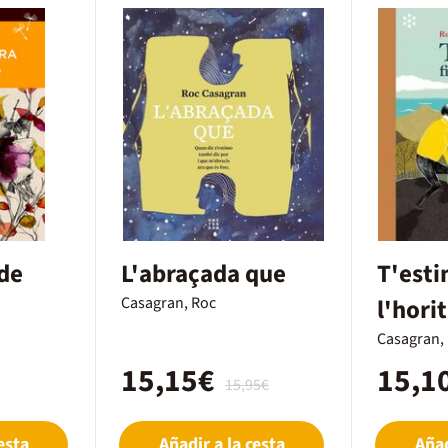
 de
L'abraçada que
T'esti
Casagran, Roc
l'hori
Casagran,
15,15€
15,1
15,95€
esta
Añadir a la cesta
Añad