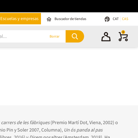
Escuelas y empresas
Buscador de tiendas
CAT
CAS
0
Borrar
s carrers de les fàbriques
(Premio Martí Dot, Viena, 2002) o
io Pin y Soler 2007, Columna),
Un ós pan­da al pas
ibres, 2016) y
Direm nosaltres
(Amsterdam, 2018). Ha