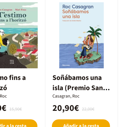
mo fins a
Soñábamos una
tzó
isla (Premio Sant
 Roc
Jordi 2025)
Casagran, Roc
0€
20,90€
15,90€
22,00€
ir a la cesta
Añadir a la cesta