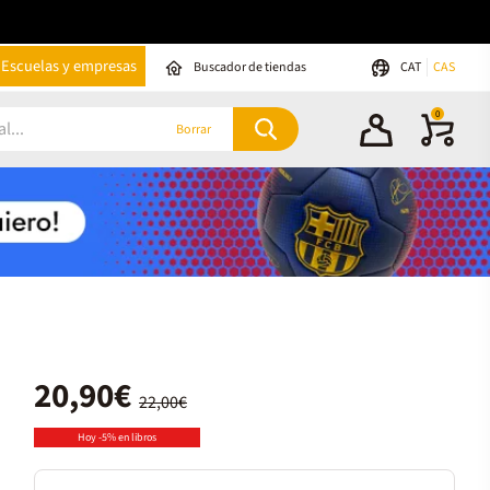
Escuelas y empresas
Buscador de tiendas
CAT
CAS
0
Borrar
20,90€
22,00€
Hoy -5% en libros