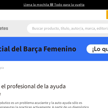
Llena la mochila 🎒 Todo para la vuelta
etes
icial del Barça Femenino
apia
el profesional de la ayuda
e
péutico es un problema acuciante y la auto-ayuda sólo es
erapeutas la practican activamente. A partir de un diagnóstico