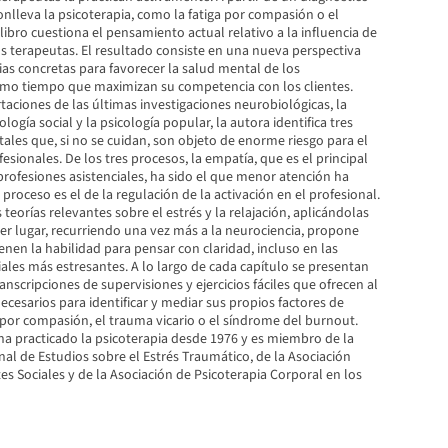
onlleva la psicoterapia, como la fatiga por compasión o el
 libro cuestiona el pensamiento actual relativo a la influencia de
us terapeutas. El resultado consiste en una nueva perspectiva
as concretas para favorecer la salud mental de los
smo tiempo que maximizan su competencia con los clientes.
aciones de las últimas investigaciones neurobiológicas, la
ología social y la psicología popular, la autora identifica tres
les que, si no se cuidan, son objeto de enorme riesgo para el
fesionales. De los tres procesos, la empatía, que es el principal
rofesiones asistenciales, ha sido el que menor atención ha
 proceso es el de la regulación de la activación en el profesional.
 teorías relevantes sobre el estrés y la relajación, aplicándolas
cer lugar, recurriendo una vez más a la neurociencia, propone
nen la habilidad para pensar con claridad, incluso en las
iales más estresantes. A lo largo de cada capítulo se presentan
ranscripciones de supervisiones y ejercicios fáciles que ofrecen al
necesarios para identificar y mediar sus propios factores de
a por compasión, el trauma vicario o el síndrome del burnout.
ha practicado la psicoterapia desde 1976 y es miembro de la
al de Estudios sobre el Estrés Traumático, de la Asociación
es Sociales y de la Asociación de Psicoterapia Corporal en los