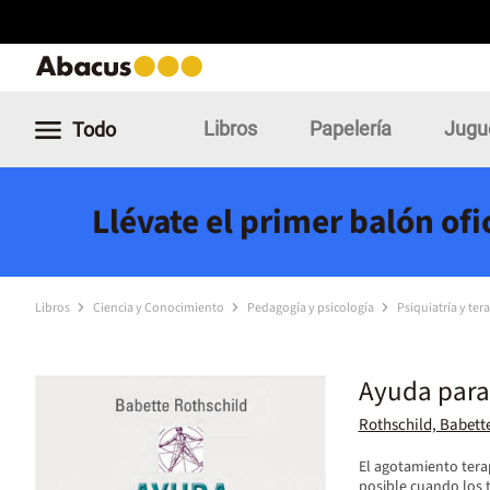
Libros
Papelería
Jugu
Todo
Llévate el primer balón of
Libros
Ciencia y Conocimiento
Pedagogía y psicología
Psiquiatría y ter
Ayuda para 
Rothschild, Babett
El agotamiento tera
posible cuando los t