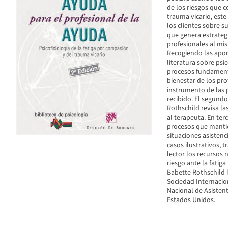
de los riesgos que c
trauma vicario, este
los clientes sobre s
que genera estrategi
profesionales al mi
Recogiendo las aport
literatura sobre psic
procesos fundamenta
bienestar de los pro
instrumento de las p
recibido. El segundo
Rothschild revisa las
al terapeuta. En ter
procesos que mantie
situaciones asistenc
casos ilustrativos, t
lector los recursos 
riesgo ante la fatig
Babette Rothschild 
Sociedad Internacion
Nacional de Asistent
Estados Unidos.