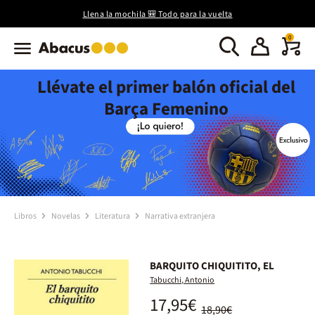
Llena la mochila 🎒 Todo para la vuelta
0
Llévate el primer balón oficial del
Barça Femenino
Libros
Novelas
Literatura
Narrativa extranjera
BARQUITO CHIQUITITO, EL
Tabucchi, Antonio
17,95€
18,90€