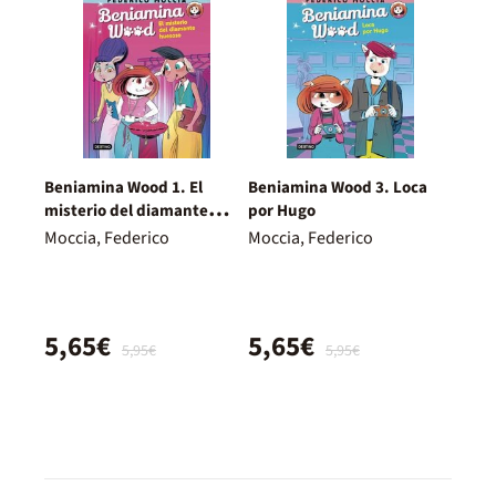
Beniamina Wood 1. El
Beniamina Wood 3. Loca
misterio del diamante
por Hugo
huesoso
Moccia, Federico
Moccia, Federico
5,65€
5,65€
5,95€
5,95€