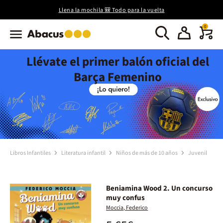
Llena la mochila 🎒 Todo para la vuelta
0
Llévate el primer balón oficial del
Barça Femenino
Libros Infantiles
Literatura infantil
Niños de más de 10 años
Juvenil
Beniamina Wood 2. Un concurso
muy confus
Moccia, Federico