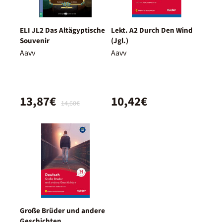
ELI JL2 Das Altägyptische
Lekt. A2 Durch Den Wind
Souvenir
(Jgl.)
Aavv
Aavv
13,87€
10,42€
14,60€
Große Brüder und andere
Geschichten