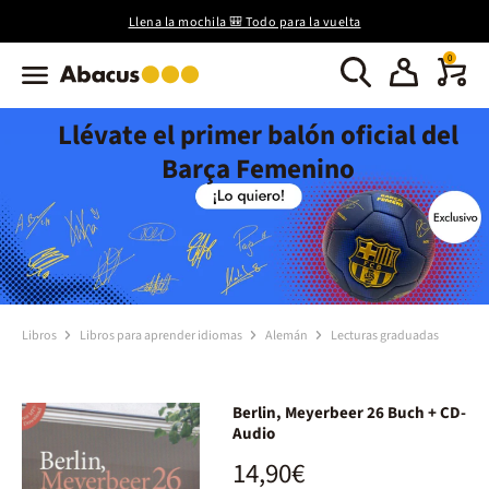
Llena la mochila 🎒 Todo para la vuelta
0
Llévate el primer balón oficial del
Barça Femenino
Libros
Libros para aprender idiomas
Alemán
Lecturas graduadas
Berlin, Meyerbeer 26 Buch + CD-
Audio
14,90€