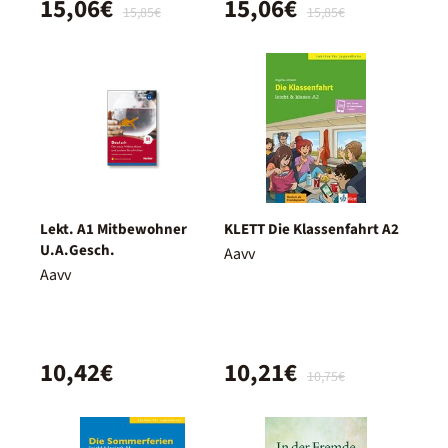
15,06€
15,06€
15,85€
15,85€
Lekt. A1 Mitbewohner
KLETT Die Klassenfahrt A2
U.A.Gesch.
Aavv
Aavv
10,42€
10,21€
10,75€