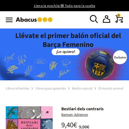
Llena la mochila 🎒 Todo para la vuelta
0
Llévate el primer balón oficial del
Barça Femenino
Libros Infantiles
Libros para aprender
Medio natural
El mundo animal
Bestiari dels contraris
Barman, Adrienne
9,40€
9,90€