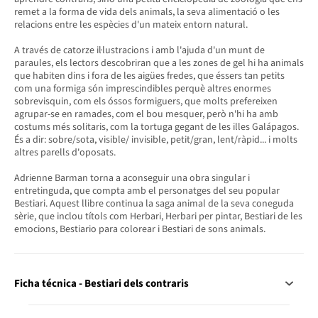
remet a la forma de vida dels animals, la seva alimentació o les
relacions entre les espècies d'un mateix entorn natural.
A través de catorze il·lustracions i amb l'ajuda d'un munt de
paraules, els lectors descobriran que a les zones de gel hi ha animals
que habiten dins i fora de les aigües fredes, que éssers tan petits
com una formiga són imprescindibles perquè altres enormes
sobrevisquin, com els óssos formiguers, que molts prefereixen
agrupar-se en ramades, com el bou mesquer, però n'hi ha amb
costums més solitaris, com la tortuga gegant de les illes Galápagos.
És a dir: sobre/sota, visible/ invisible, petit/gran, lent/ràpid... i molts
altres parells d'oposats.
Adrienne Barman torna a aconseguir una obra singular i
entretinguda, que compta amb el personatges del seu popular
Bestiari. Aquest llibre continua la saga animal de la seva coneguda
sèrie, que inclou títols com Herbari, Herbari per pintar, Bestiari de les
emocions, Bestiario para colorear i Bestiari de sons animals.
Ficha técnica - Bestiari dels contraris