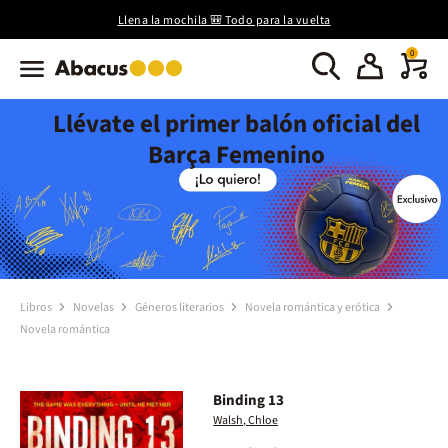
Llena la mochila 🎒 Todo para la vuelta
0
Llévate el primer balón oficial del
Barça Femenino
Libros
Novelas
Géneros literarios
Novela romántica y erótica
Novela romántica
Binding 13
Walsh, Chloe