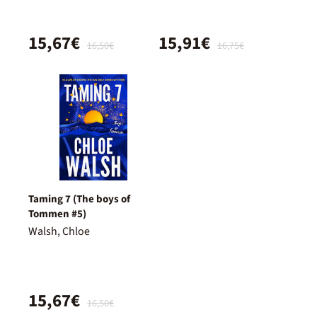
15,67€
15,91€
16,50€
16,75€
Taming 7 (The boys of
Tommen #5)
Walsh, Chloe
15,67€
16,50€