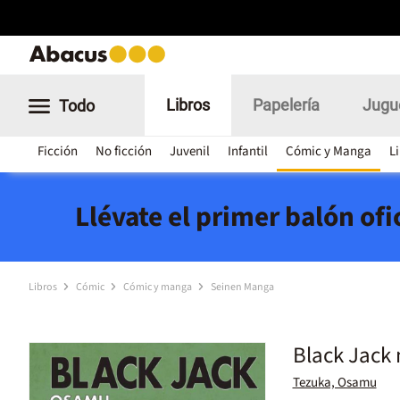
Libros
Papelería
Jugu
Todo
Ficción
No ficción
Juvenil
Infantil
Cómic y Manga
L
Llévate el primer balón of
Libros
Cómic
Cómic y manga
Seinen Manga
Black Jack 
Tezuka, Osamu