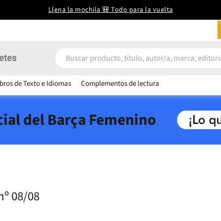
Llena la mochila 🎒 Todo para la vuelta
etes
ibros de Texto e Idiomas
Complementos de lectura
icial del Barça Femenino
nº 08/08