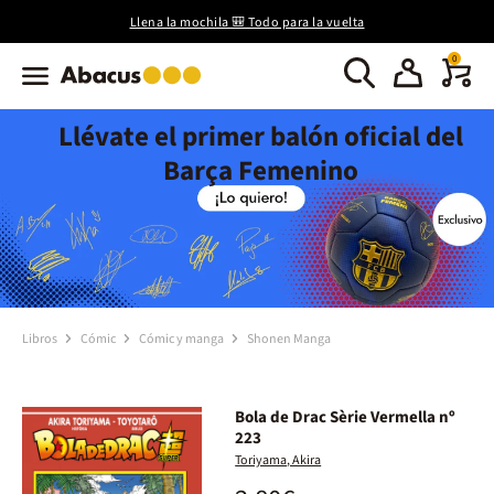
Llena la mochila 🎒 Todo para la vuelta
0
Llévate el primer balón oficial del
Barça Femenino
Libros
Cómic
Cómic y manga
Shonen Manga
Bola de Drac Sèrie Vermella nº
223
Toriyama, Akira