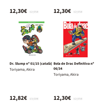
12,30€
12,30€
12,95€
12,95€
Dr. Slump nº 01/15 (català)
Bola de Drac Definitiva nº
06/34
Toriyama, Akira
Toriyama, Akira
12,82€
12,30€
13,50€
12,95€