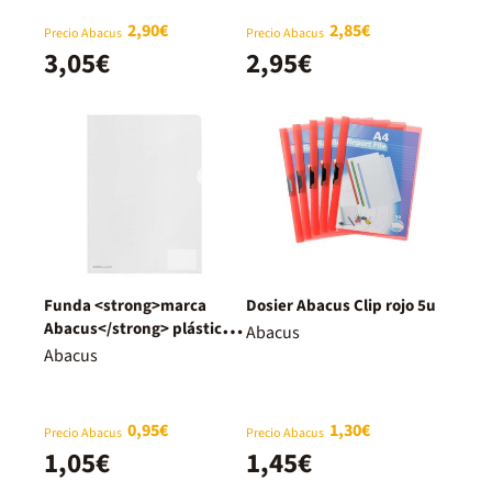
2,90€
2,85€
Precio Abacus
Precio Abacus
3,05€
2,95€
Funda <strong>marca
Dosier Abacus Clip rojo 5u
Abacus</strong> plástico
Abacus
transparente A4
Abacus
0,95€
1,30€
Precio Abacus
Precio Abacus
1,05€
1,45€