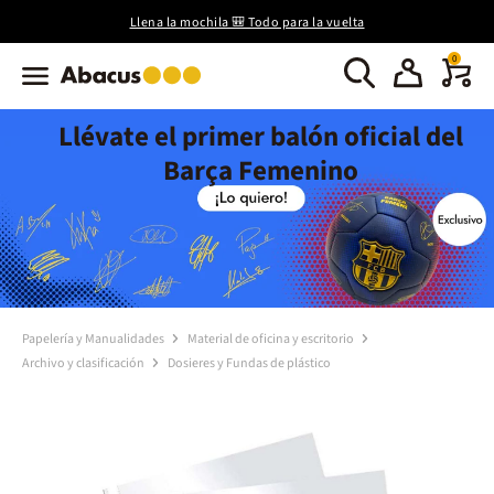
Llena la mochila 🎒 Todo para la vuelta
0
Llévate el primer balón oficial del
Barça Femenino
Papelería y Manualidades
Material de oficina y escritorio
Archivo y clasificación
Dosieres y Fundas de plástico