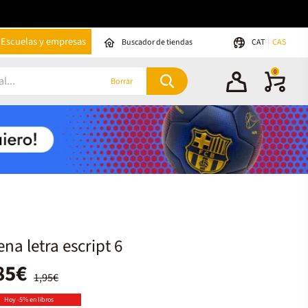
Escuelas y empresas
Buscador de tiendas
CAT
CAS
0
Borrar
na letra escript 6
85€
1,95€
Hoy -5% en libros