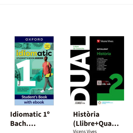
Idiomatic 1º
Història
Bach.
(Llibre+Quade
Student's
rn+Digital)
Vicens Vives