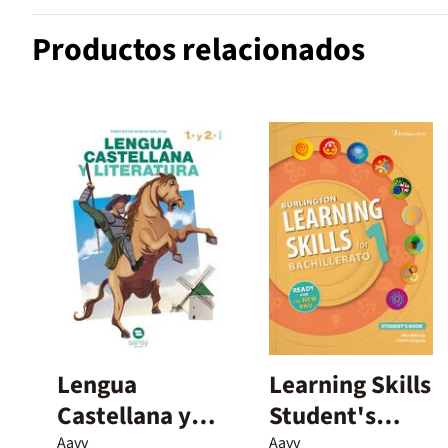
Productos relacionados
Lengua
Learning Skills
Castellana y
Student's
Literatura – 1º
Book - 1º
Aavv
Aavv