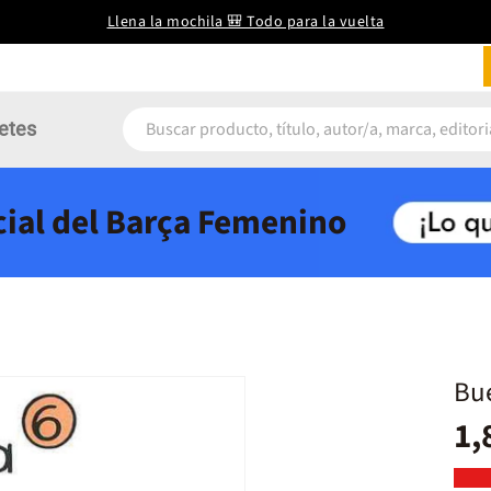
Llena la mochila 🎒 Todo para la vuelta
etes
icial del Barça Femenino
Bue
1,