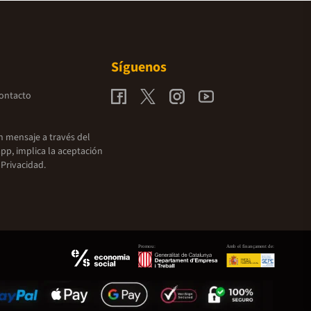
Síguenos
contacto
un mensaje a través del
pp, implica la aceptación
 Privacidad.
Promou:
Amb el finançament de: