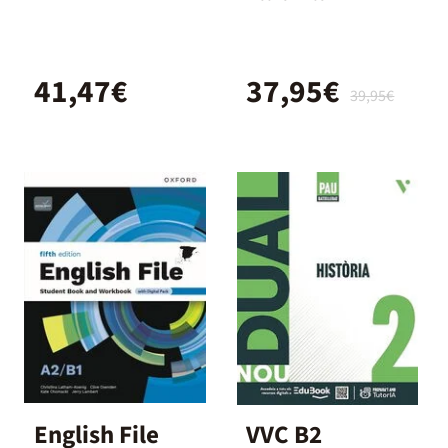
Book with
Dual
Ebook
41,47€
37,95€
39,95€
English File
VVC B2