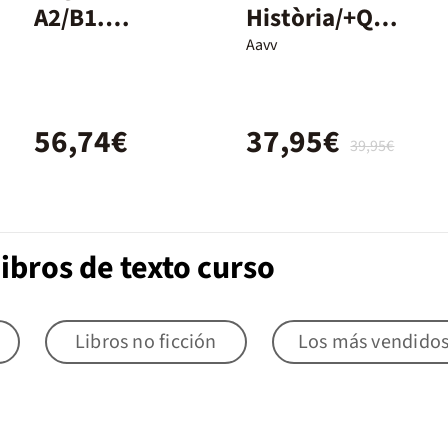
A2/B1.
Història/+QA+
Student's
DG/DUAL/26
Aavv
Book and
Workbook +
56,74€
37,95€
Digital
39,95€
(Without Key
Pack)
ibros de texto curso
Libros no ficción
Los más vendido