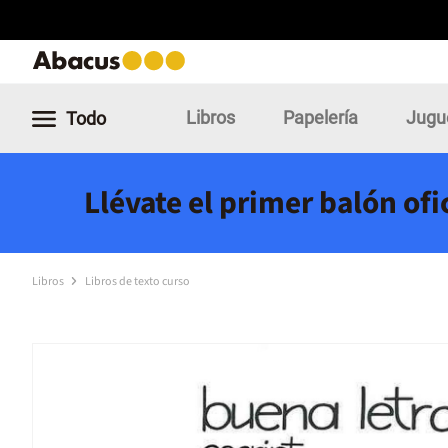
Libros
Papelería
Jugu
Todo
Llévate el primer balón of
Libros
Libros de texto curso