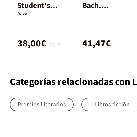
Student's
Bach.
Book - 1r Batx.
Student's
Aavv
Book with
Ebook
38,00€
41,47€
40,00€
Categorías relacionadas con L
Premios Literarios
Libros ficción