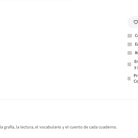
C
E
R
En
y 
Pr
Co
 la grafía, la lectura, el vocabulario y el cuento de cada cuaderno.