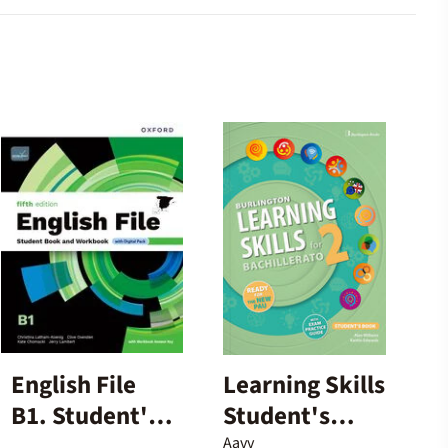
English File
Learning Skills
B1. Student's
Student's
Book and
Book - 2º
Aavv