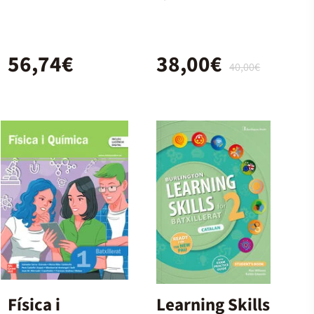
Workbook +
Bach.
Digital (With
56,74€
38,00€
Key Pack)
40,00€
Física i
Learning Skills