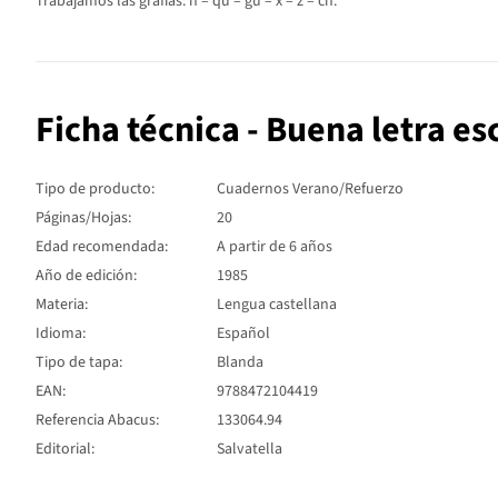
Trabajamos las grafias: ñ – qu – gu – x – z – ch.
Ficha técnica - Buena letra esc
Tipo de producto:
Cuadernos Verano/Refuerzo
Páginas/Hojas:
20
Edad recomendada:
A partir de 6 años
Año de edición:
1985
Materia:
Lengua castellana
Idioma:
Español
Tipo de tapa:
Blanda
EAN:
9788472104419
Referencia Abacus:
133064.94
Editorial:
Salvatella