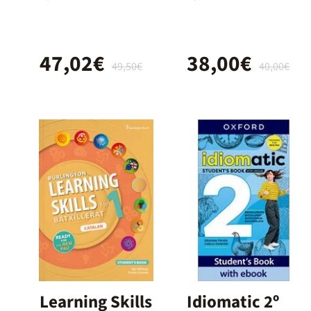
y 2º
Bach.
Bachillerato –
47,02€
38,00€
Nuevo
49,50€
40,00€
Proyecto
Delfos
Learning Skills
Idiomatic 2º