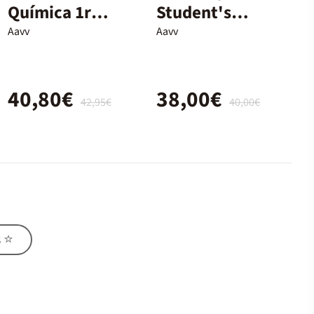
Química 1r
Student's
Batxillerat
Book - 2n
Aavv
Aavv
Batx.
40,80€
38,00€
42,95€
40,00€
s ⭐