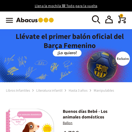
Llena la mochila 🎒 Todo para la vuelta
0
Llévate el primer balón oficial del
Barça Femenino
Libros Infantiles
Literatura infantil
Hasta 3 años
Manipulables
Buenos días Bebé - Los
animales domésticos
Ballon