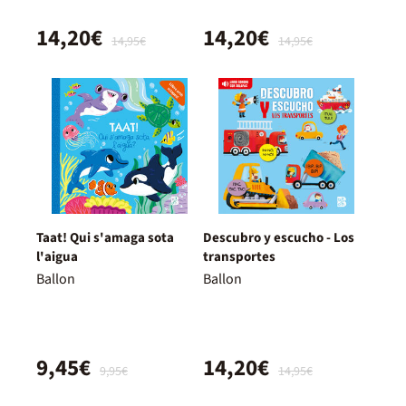
14,20€
14,20€
14,95€
14,95€
Taat! Qui s'amaga sota
Descubro y escucho - Los
l'aigua
transportes
Ballon
Ballon
9,45€
14,20€
9,95€
14,95€