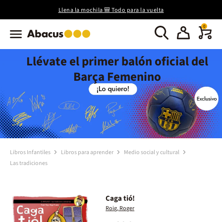
Llena la mochila 🎒 Todo para la vuelta
0
Llévate el primer balón oficial del
Barça Femenino
Libros Infantiles
Libros para aprender
Medio social y cultural
Las tradiciones
Caga tió!
Roig, Roger