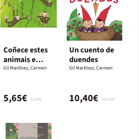
Coñece estes
Un cuento de
animais e
duendes
verás que son
Gil Martínez, Carmen
Gil Martínez, Carmen
xeniais
5,65€
10,40€
5,95€
10,95€