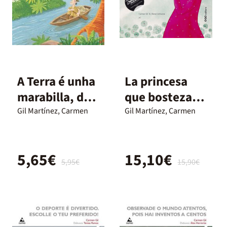
A Terra é unha
La princesa
marabilla, dun
que bostezaba
deserto ata
a todas horas
Gil Martínez, Carmen
Gil Martínez, Carmen
unha illa
5,65€
15,10€
5,95€
15,90€