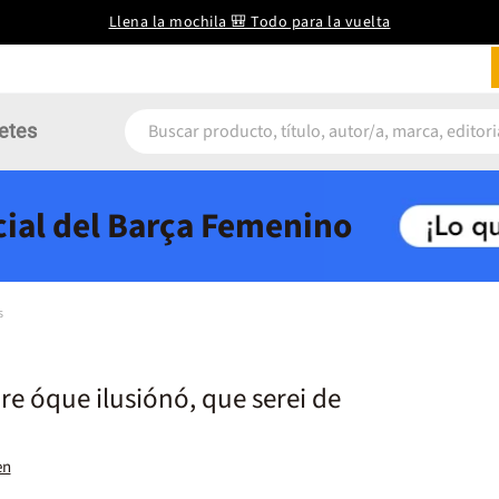
Llena la mochila 🎒 Todo para la vuelta
etes
icial del Barça Femenino
s
 óque ilusiónó, que serei de
en