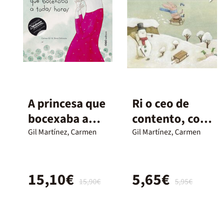
A princesa que
Ri o ceo de
bocexaba a
contento, con
todas horas
sol, chuvia,
Gil Martínez, Carmen
Gil Martínez, Carmen
neve ou vento
15,10€
5,65€
15,90€
5,95€