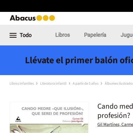
Libros
Papelería
Jugu
Todo
Llévate el primer balón of
Libros Infantiles
Literatura infantil
A partir de 5 años
Álbumes ilustrado
Cando medre
profesión?
Gil Martínez, Carm