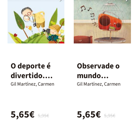
O deporte é
Observade o
divertido.
mundo
Escolle o teu
atentos, pois
Gil Martínez, Carmen
Gil Martínez, Carmen
preferido!
hai inventos a
centos
5,65€
5,65€
5,95€
5,95€