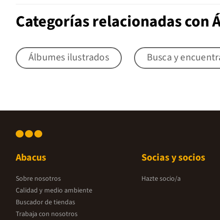
Categorías relacionadas con 
Álbumes ilustrados
Busca y encuentr
Abacus
Socias y socios
Sobre nosotros
Hazte socio/a
Calidad y medio ambiente
Buscador de tiendas
Trabaja con nosotros