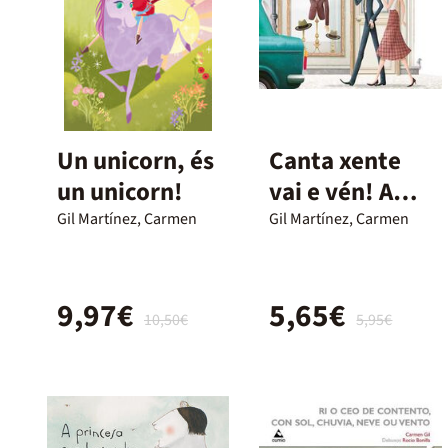
Un unicorn, és
Canta xente
un unicorn!
vai e vén! A
vila non se
Gil Martínez, Carmen
Gil Martínez, Carmen
detén
9,97€
5,65€
10,50€
5,95€