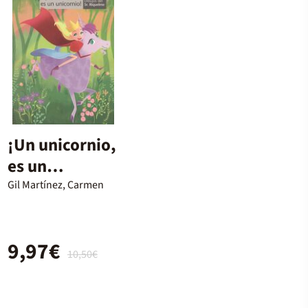
¡Un unicornio,
es un
unicornio!
Gil Martínez, Carmen
9,97€
10,50€