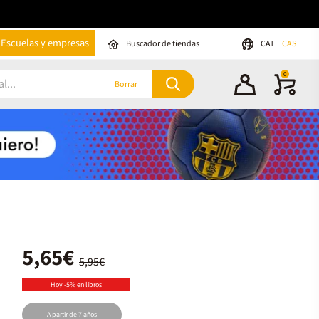
Escuelas y empresas
Buscador de tiendas
CAT
CAS
0
Borrar
5,65€
5,95€
Hoy -5% en libros
A partir de 7 años