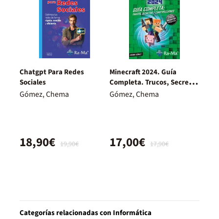
Chatgpt Para Redes
Minecraft 2024. Guía
Sociales
Completa. Trucos, Secretos
y Construcciones
Gómez, Chema
Gómez, Chema
18,90€
17,00€
19,90€
17,90€
Categorías relacionadas con Informática