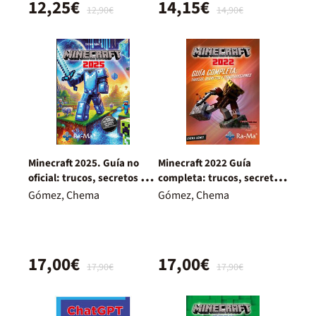
12,25€
14,15€
12,90€
14,90€
Minecraft 2025. Guía no
Minecraft 2022 Guía
oficial: trucos, secretos y
completa: trucos, secretos
construcciones
y construcciones
Gómez, Chema
Gómez, Chema
17,00€
17,00€
17,90€
17,90€