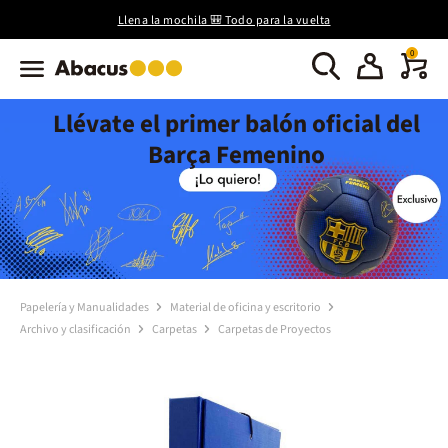
Llena la mochila 🎒 Todo para la vuelta
0
Llévate el primer balón oficial del
Barça Femenino
Papelería y Manualidades
Material de oficina y escritorio
Archivo y clasificación
Carpetas
Carpetas de Proyectos