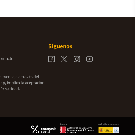
Síguenos
contacto
un mensaje a través del
pp, implica la aceptación
 Privacidad.
Promou:
Amb el finançament de: