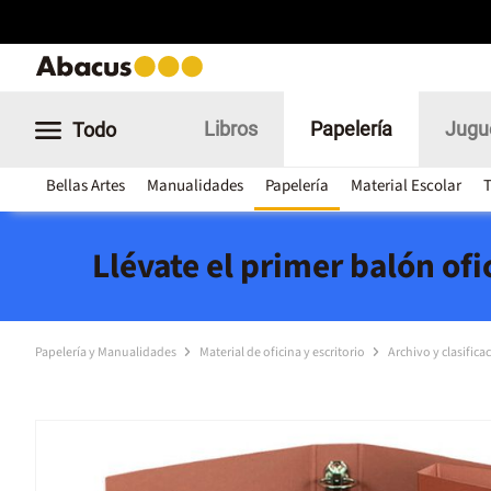
Libros
Papelería
Jugu
Todo
Bellas Artes
Manualidades
Papelería
Material Escolar
T
Llévate el primer balón of
Papelería y Manualidades
Material de oficina y escritorio
Archivo y clasifica