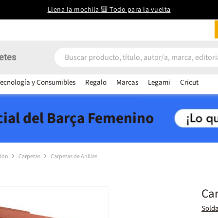
Llena la mochila 🎒 Todo para la vuelta
etes
ecnología y Consumibles
Regalo
Marcas
Legami
Cricut
icial del Barça Femenino
ción
Carpetas
Carpetas de Anillas
Car
Solda