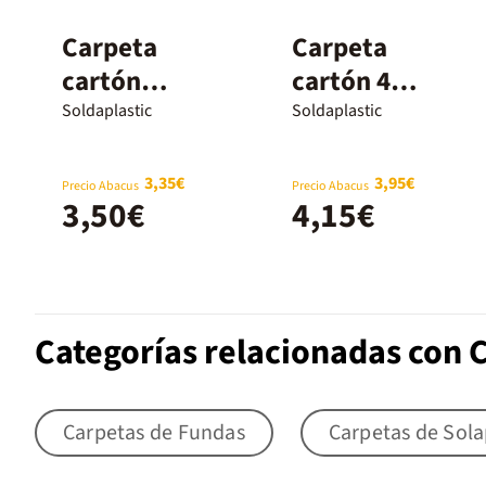
Carpeta
Carpeta
cartón
cartón 4
apaisada Folio
anillas Folio
Soldaplastic
Soldaplastic
2 anillas
Soldaplastic
Soldaplastic
marrón
3,35€
3,95€
Precio Abacus
Precio Abacus
3,50€
4,15€
marrón
Categorías relacionadas con C
Carpetas de Fundas
Carpetas de Sol