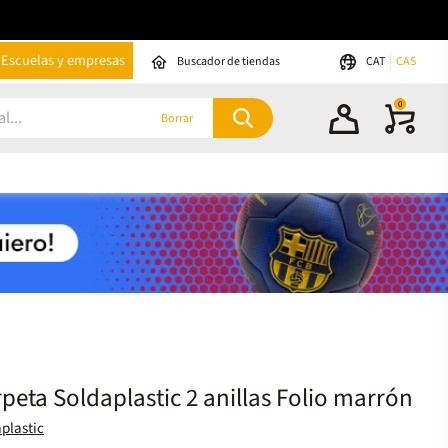
Escuelas y empresas
Buscador de tiendas
CAT
CAS
0
Borrar
peta Soldaplastic 2 anillas Folio marrón
plastic