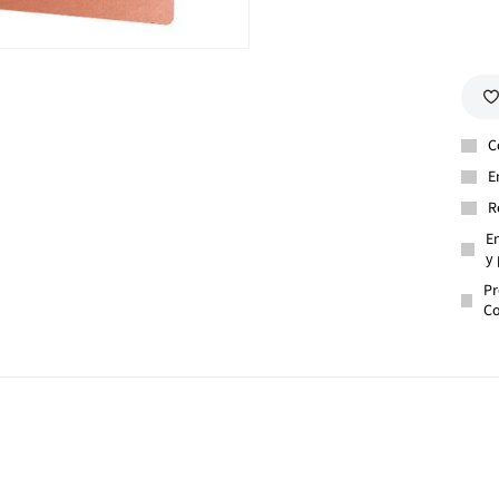
C
E
R
En
y 
Pr
Co