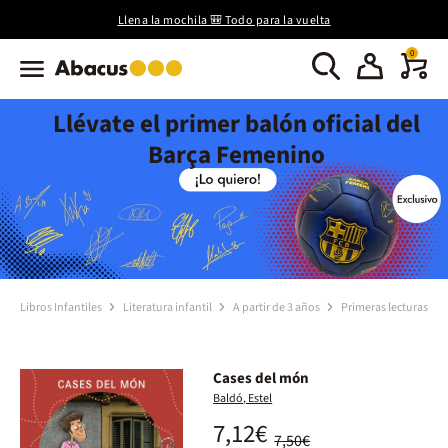
Llena la mochila 🎒 Todo para la vuelta
0
Llévate el primer balón oficial del
Barça Femenino
Libros Infantiles
Literatura infantil
A partir de 3 años
Primeras lecturas
Cases del món
Baldó, Estel
7,12€
7,50€