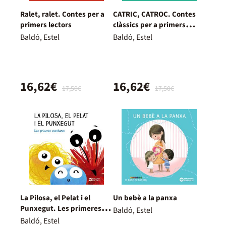
Ralet, ralet. Contes per a
CATRIC, CATROC. Contes
primers lectors
clàssics per a primers
lectors
Baldó, Estel
Baldó, Estel
16,62€
16,62€
17,50€
17,50€
La Pilosa, el Pelat i el
Un bebè a la panxa
Punxegut. Les primeres
Baldó, Estel
aventures
Baldó, Estel