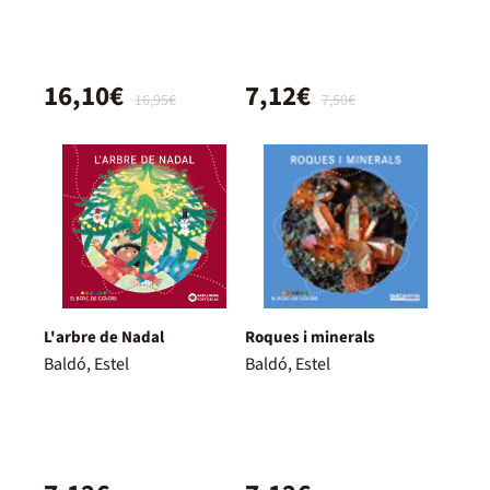
16,10€
7,12€
16,95€
7,50€
L'arbre de Nadal
Roques i minerals
Baldó, Estel
Baldó, Estel