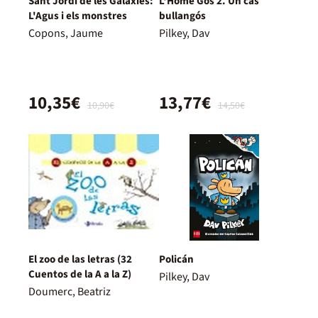
Sant Jordi de les Galàxies:
L'Home Gos 2. Un cas
L'Agus i els monstres
bullangós
Copons, Jaume
Pilkey, Dav
10,35€
13,77€
10,90€
14,50€
El zoo de las letras (32
Policán
Cuentos de la A a la Z)
Pilkey, Dav
Doumerc, Beatriz