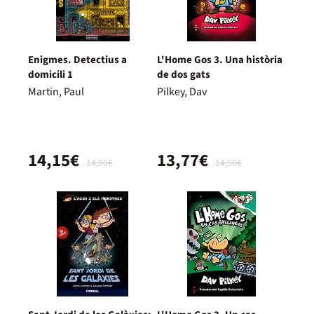
Enigmes. Detectius a
L'Home Gos 3. Una història
domicili 1
de dos gats
Martin, Paul
Pilkey, Dav
14,15€
13,77€
14,90€
14,50€