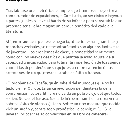
Tras labrarse una meteórica –aunque algo tramposa– trayectoria
como curador de exposiciones, el Comisario, un ser cínico e ingenuo
a partes iguales, vuelve al barrio de su infancia para construir lo que
pretende ser su obra magna: un parque temático dedicado a la
literatura.
Allí, entre audaces planes de negocio, atracciones vanguardistas y
reproches vecinales, se reencontrará tanto con algunos fantasmas
de juventud –los problemas de clase, la honestidad sentimental–
como con los nuevos desafíos que plantea la edad adulta: de su
capacidad o incapacidad para tolerar la imperfección de los sueños
cumplidos dependerá que su quijotesca empresa –en insólitas
acepciones de «lo quijotesco»– acabe en éxito o fracaso.
«El problema de España, quién sabe si del mundo, es que no ha
leído bien el Quijote. La única revolución pendiente es la de la
comprensión lectora. El libro no va de un pobre viejo del que todos
se ríen. No va del fracaso. Nada de héroe romántico. La obra versa
sobre el éxito de Alonso Quijano. Sobre un tipo maduro que decide
vivir un sueño y, contra todo pronóstico, lo consigue. […] Si lo
leyeran los coaches, lo convertirían en su libro de cabecera».