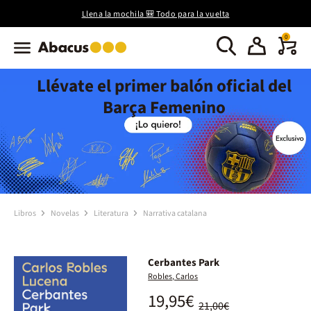
Llena la mochila 🎒 Todo para la vuelta
0
Llévate el primer balón oficial del
Barça Femenino
Libros
Novelas
Literatura
Narrativa catalana
Cerbantes Park
Robles, Carlos
19,95€
21,00€