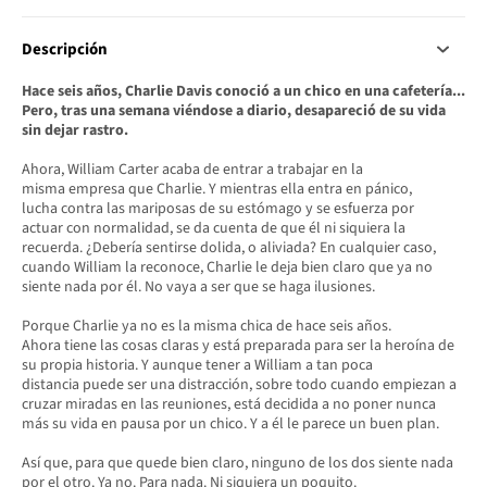
Descripción
Hace seis años, Charlie Davis conoció a un chico en una cafetería...
Pero, tras una semana viéndose a diario, desapareció de su vida
sin dejar rastro.
Ahora, William Carter acaba de entrar a trabajar en la
misma empresa que Charlie. Y mientras ella entra en pánico,
lucha contra las mariposas de su estómago y se esfuerza por
actuar con normalidad, se da cuenta de que él ni siquiera la
recuerda. ¿Debería sentirse dolida, o aliviada? En cualquier caso,
cuando William la reconoce, Charlie le deja bien claro que ya no
siente nada por él. No vaya a ser que se haga ilusiones.
Porque Charlie ya no es la misma chica de hace seis años.
Ahora tiene las cosas claras y está preparada para ser la heroína de
su propia historia. Y aunque tener a William a tan poca
distancia puede ser una distracción, sobre todo cuando empiezan a
cruzar miradas en las reuniones, está decidida a no poner nunca
más su vida en pausa por un chico. Y a él le parece un buen plan.
Así que, para que quede bien claro, ninguno de los dos siente nada
por el otro. Ya no. Para nada. Ni siquiera un poquito.