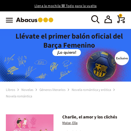
Llena la mochila 🎒 Todo para la vuelta
0
Llévate el primer balón oficial del
Barça Femenino
Libros
Novelas
Géneros literarios
Novela romántica y erótica
Novela romántica
Charlie, el amor y los clichés
Maise, Ella