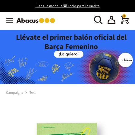
Llena la mochila 🎒 Todo para la vuelta
0
Llévate el primer balón oficial del
Barça Femenino
Campaigns
Text