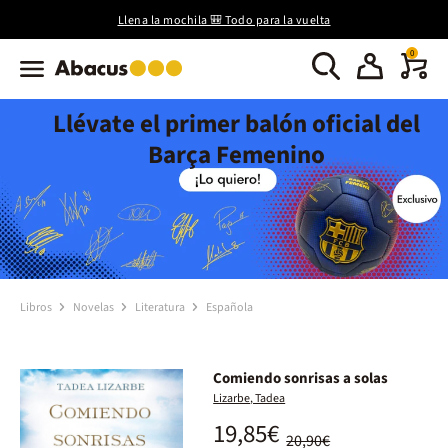
Llena la mochila 🎒 Todo para la vuelta
0
Llévate el primer balón oficial del
Barça Femenino
Libros
Novelas
Literatura
Española
Comiendo sonrisas a solas
Lizarbe, Tadea
19,85€
20,90€