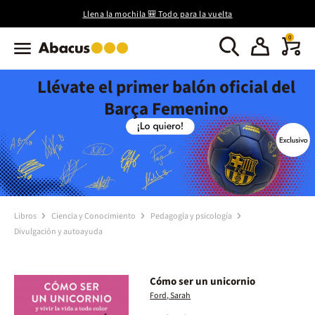
Llena la mochila 🎒 Todo para la vuelta
0
Llévate el primer balón oficial del
Barça Femenino
Libros
Ciencia y Conocimiento
Pedagogía y psicología
Divulgación y autoayuda
Cómo ser un unicornio
Ford, Sarah