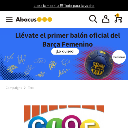
Llena la mochila 🎒 Todo para la vuelta
0
Llévate el primer balón oficial del
Barça Femenino
Campaigns
Text