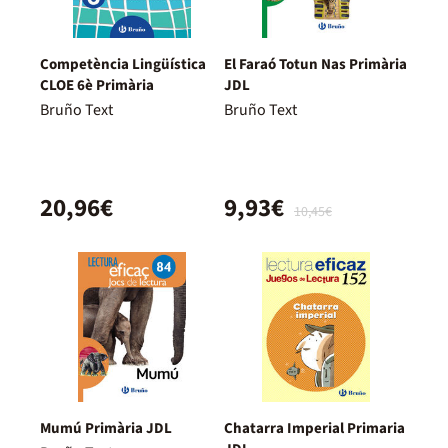
Competència Lingüística
El Faraó Totun Nas Primària
CLOE 6è Primària
JDL
Bruño Text
Bruño Text
20,96€
9,93€
10,45€
Mumú Primària JDL
Chatarra Imperial Primaria