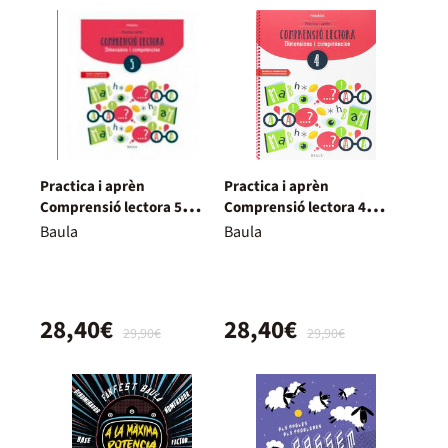
Practica i aprèn
Practica i aprèn
Comprensió lectora 5
Comprensió lectora 4
Primària
Primària
Baula
Baula
28,40€
28,40€
29,90€
29,90€