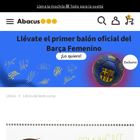
Llena la mochila 🎒 Todo para la vuelta
0
Llévate el primer balón oficial del
Barça Femenino
Libros
Libros de texto curso