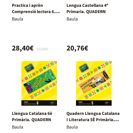
Practica i aprèn
Lengua Castellana 4º
Comprensió lectora 6
Primaria. QUADERN
Primària
Baula
Baula
28,40€
20,76€
29,90€
Llengua Catalana 6è
Quadern Llengua Catalana
Primària. QUADERN
I Literatura 5È Primària
Fanfest - Espiral
Baula
Baula