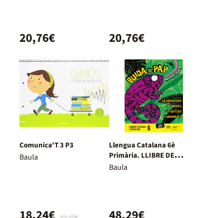
20,76€
20,76€
Comunica'T 3 P3
Llengua Catalana 6è
Primària. LLIBRE DE
Baula
L'ALUMNE
Baula
18,24€
48,29€
19,20€