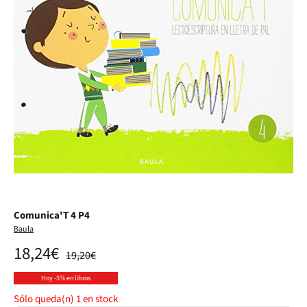
Comunica'T 4 P4
Baula
18,24€
19,20€
Hoy -5% en libros
Sólo queda(n)
1
en stock