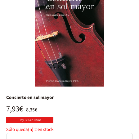
Concierto en sol mayor
7,93€
8,35€
Hoy -5% en libros
Sólo queda(n)
2
en stock