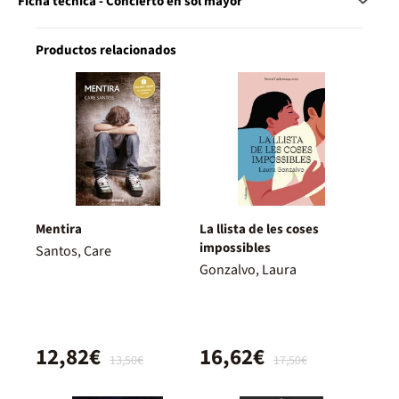
Ficha técnica - Concierto en sol mayor
Productos relacionados
Mentira
La llista de les coses
impossibles
Santos, Care
Gonzalvo, Laura
12,82€
16,62€
13,50€
17,50€