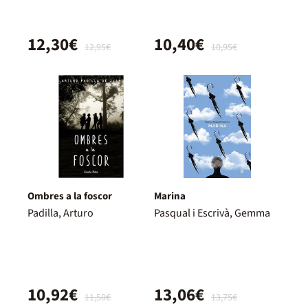
12,30€
10,40€
12,95€
10,95€
Ombres a la foscor
Marina
Padilla, Arturo
Pasqual i Escrivà, Gemma
10,92€
13,06€
11,50€
13,75€