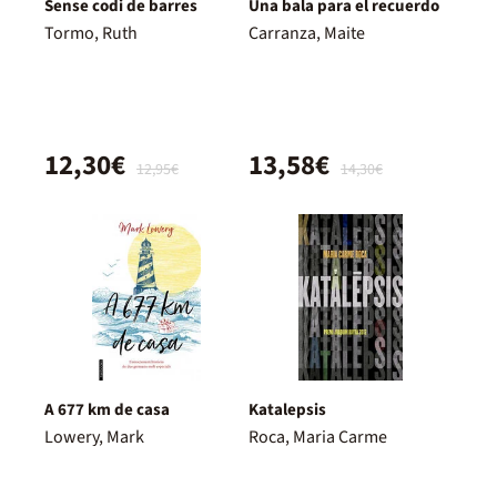
Sense codi de barres
Una bala para el recuerdo
Tormo, Ruth
Carranza, Maite
12,30€
13,58€
12,95€
14,30€
A 677 km de casa
Katalepsis
Lowery, Mark
Roca, Maria Carme