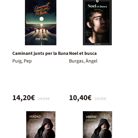
Caminant junts per la lluna
Noel et busca
Puig, Pep
Burgas, Àngel
14,20€
10,40€
14,95€
10,95€