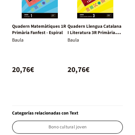
Quadern Matemàtiques 1R
Quadern Llengua Catalana
Primària Fanfest - Espiral
I Literatura 3R Primària
Fanfest - Espiral
Baula
Baula
20,76€
20,76€
Categorías relacionadas con Text
Bono cultural joven