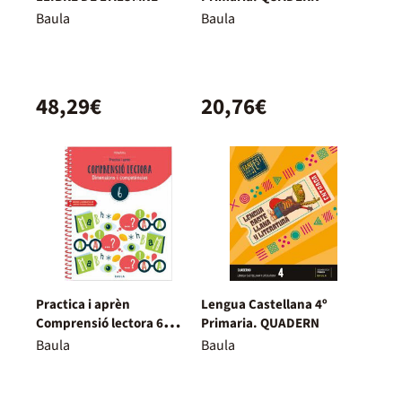
Baula
Baula
48,29€
20,76€
Practica i aprèn
Lengua Castellana 4º
Comprensió lectora 6
Primaria. QUADERN
Primària
Baula
Baula