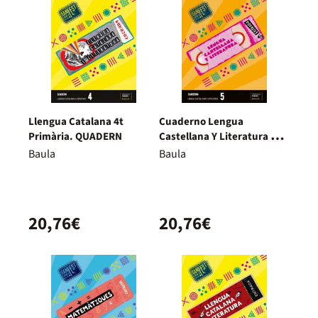
Llengua Catalana 4t
Cuaderno Lengua
Primària. QUADERN
Castellana Y Literatura 5º
Primaria Fanfest - Espiral
Baula
Baula
20,76€
20,76€