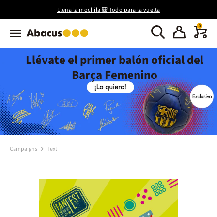
Llena la mochila 🎒 Todo para la vuelta
0
Llévate el primer balón oficial del
Barça Femenino
Campaigns
Text