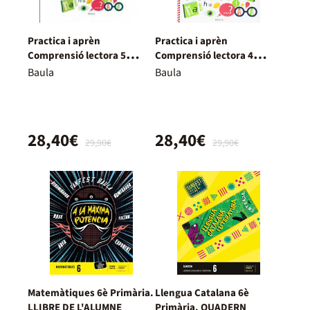
Practica i aprèn
Practica i aprèn
Comprensió lectora 5
Comprensió lectora 4
Primària
Primària
Baula
Baula
28,40€
28,40€
29,90€
29,90€
Matemàtiques 6è Primària.
Llengua Catalana 6è
LLIBRE DE L'ALUMNE
Primària. QUADERN