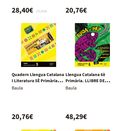
28,40€
20,76€
29,90€
Quadern Llengua Catalana
Llengua Catalana 6è
I Literatura 5È Primària
Primària. LLIBRE DE
Fanfest - Espiral
L'ALUMNE
Baula
Baula
20,76€
48,29€