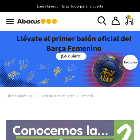
Llena la mochila 🎒 Todo para la vuelta
0
Llévate el primer balón oficial del
Barça Femenino
Libros Infantiles
Cuadernos de refuerzo
Infantil