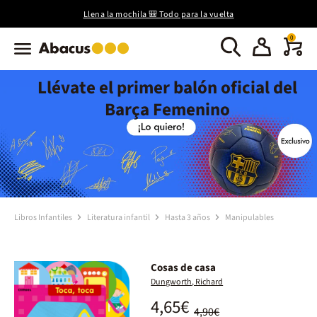
Llena la mochila 🎒 Todo para la vuelta
0
Llévate el primer balón oficial del
Barça Femenino
Libros Infantiles
Literatura infantil
Hasta 3 años
Manipulables
Cosas de casa
Dungworth, Richard
4,65€
4,90€