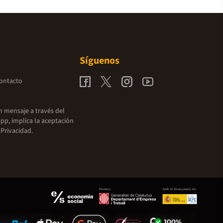
Síguenos
contacto
un mensaje a través del
pp, implica la aceptación
 Privacidad.
Promou:
Amb el finançament de: