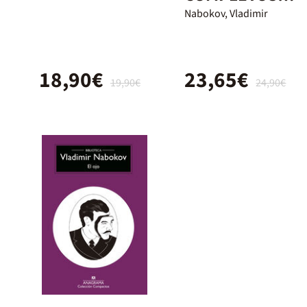
VLADIMIR
Nabokov, Vladimir
NABOKOV
18,90€
23,65€
19,90€
24,90€