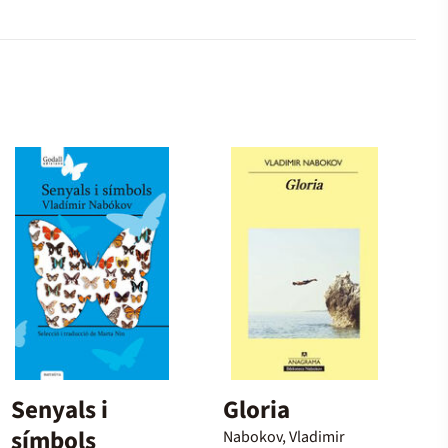
Senyals i
Gloria
símbols
Nabokov, Vladimir