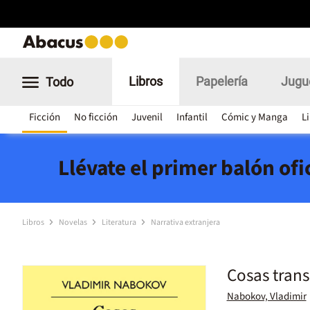
Libros
Papelería
Jugu
Todo
Ficción
No ficción
Juvenil
Infantil
Cómic y Manga
L
Llévate el primer balón of
Libros
Novelas
Literatura
Narrativa extranjera
Cosas tran
Nabokov, Vladimir