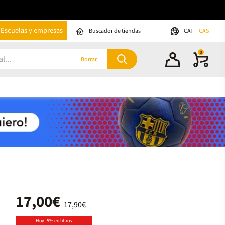
Escuelas y empresas
Buscador de tiendas
CAT
CAS
0
Borrar
17,00€
17,90€
Hoy -5% en libros