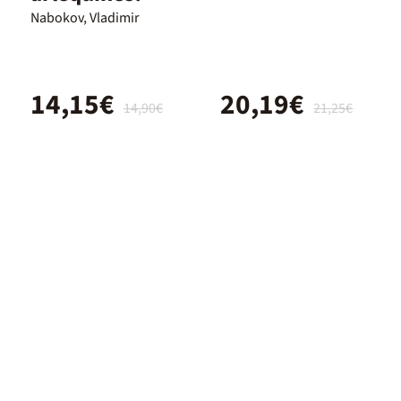
Nabokov, Vladimir
14,15€
20,19€
14,90€
21,25€