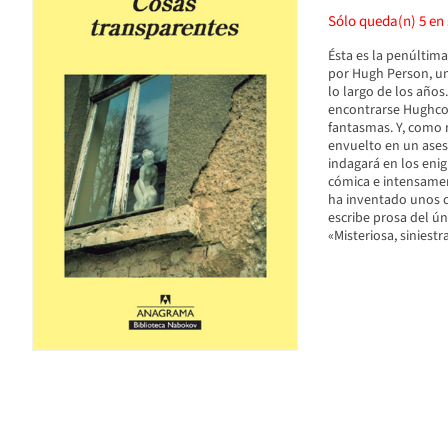
Sólo queda(n)
5
en 
Ésta es la penúltima
por Hugh Person, un 
lo largo de los años.
encontrarse Hughcon
fantasmas. Y, como r
envuelto en un ases
indagará en los eni
cómica e intensament
ha inventado unos c
escribe prosa del ún
«Misteriosa, sinies