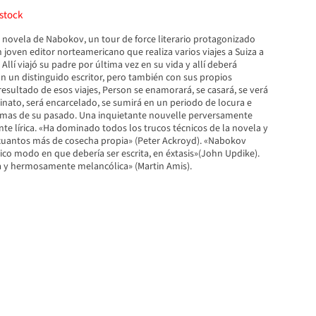
stock
 novela de Nabokov, un tour de force literario protagonizado
joven editor norteamericano que realiza varios viajes a Suiza a
 Allí viajó su padre por última vez en su vida y allí deberá
 un distinguido escritor, pero también con sus propios
esultado de esos viajes, Person se enamorará, se casará, se verá
inato, será encarcelado, se sumirá en un periodo de locura e
gmas de su pasado. Una inquietante nouvelle perversamente
e lírica. «Ha dominado todos los trucos técnicos de la novela y
uantos más de cosecha propia» (Peter Ackroyd). «Nabokov
ico modo en que debería ser escrita, en éxtasis»(John Updike).
tra y hermosamente melancólica» (Martin Amis).