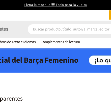
Llena la mochila 🎒 Todo para la vuelta
etes
ibros de Texto e Idiomas
Complementos de lectura
icial del Barça Femenino
sparentes