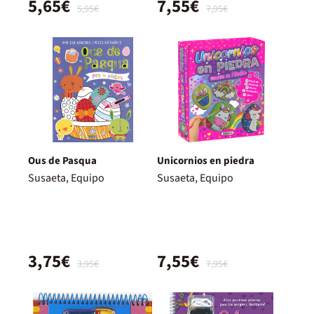
5,65€
7,55€
5,95€
7,95€
Ous de Pasqua
Unicornios en piedra
Susaeta, Equipo
Susaeta, Equipo
3,75€
7,55€
3,95€
7,95€