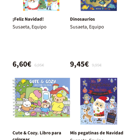
¡Feliz Navidad!
Dinosaurios
Susaeta, Equipo
Susaeta, Equipo
6,60€
9,45€
6,95€
9,95€
Cute & Cozy. Libro para
Mis pegatinas de Navidad
colorear