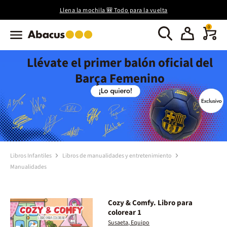
Llena la mochila 🎒 Todo para la vuelta
0
Llévate el primer balón oficial del
Barça Femenino
Libros Infantiles
Libros de manualidades y entretenimiento
Manualidades
Cozy & Comfy. Libro para
colorear 1
Susaeta, Equipo