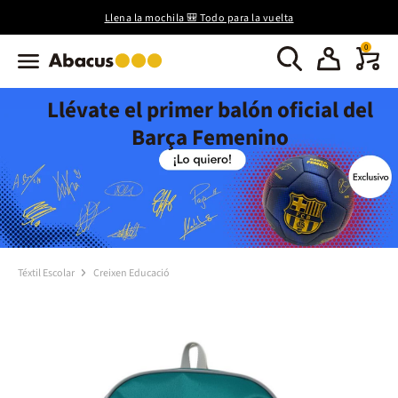
Llena la mochila 🎒 Todo para la vuelta
0
Llévate el primer balón oficial del
Barça Femenino
Téxtil Escolar
Creixen Educació