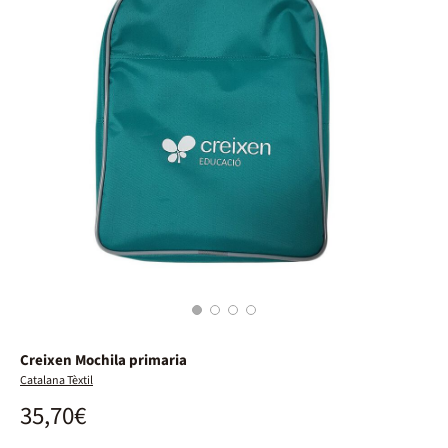
1
2
3
4
Creixen Mochila primaria
Catalana Tèxtil
35,70€