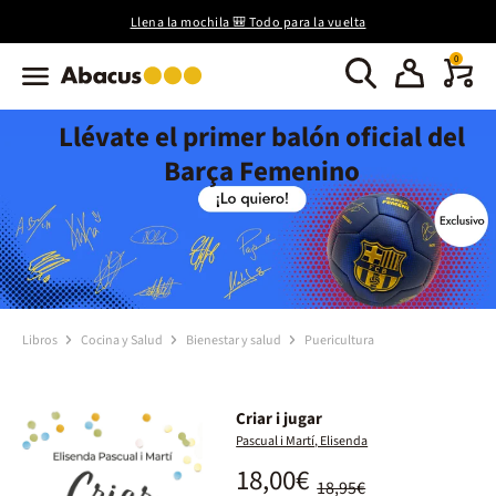
Llena la mochila 🎒 Todo para la vuelta
0
Llévate el primer balón oficial del
Barça Femenino
Libros
Cocina y Salud
Bienestar y salud
Puericultura
Criar i jugar
Pascual i Martí, Elisenda
18,00€
18,95€