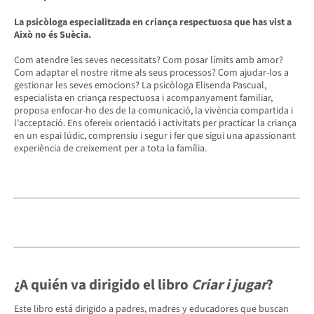
La psicòloga especialitzada en criança respectuosa que has vist a
Això no és Suècia.
Com atendre les seves necessitats? Com posar límits amb amor?
Com adaptar el nostre ritme als seus processos? Com ajudar-los a
gestionar les seves emocions? La psicòloga Elisenda Pascual,
especialista en criança respectuosa i acompanyament familiar,
proposa enfocar-ho des de la comunicació, la vivència compartida i
l'acceptació. Ens ofereix orientació i activitats per practicar la criança
en un espai lúdic, comprensiu i segur i fer que sigui una apassionant
experiència de creixement per a tota la família.
¿A quién va dirigido el libro
Criar i jugar
?
Este libro está dirigido a padres, madres y educadores que buscan