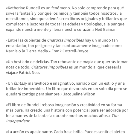
«Katherine Rundell es un fenómeno. No solo comprende para qué
sirve la fantasía y por qué los niños, y también todos nosotros, la
necesitamos, sino que además crea libros originales y brillantes que
complacen a lectores de todas las edades y tipologías, a la par que
expande nuestra mente y llena nuestro corazón.» Neil Gaiman
«Entre las cubiertas de
Criaturas Imposibles
hay un mundo tan
encantador, tan peligroso y tan suntuosamente imaginado como
Narnia o la Tierra Media.» Frank Cottrell-Boyce
«Un bestiario de delicias. Tan rebosante de magia que querrás tomar
nota de todo.
Criaturas Imposibles
es un mundo al que desearás
viajar.» Patrick Ness
«Un
fantasy
maravilloso e imaginativo, narrado con un estilo y una
brillantez impecables. Un libro que devorarás en un solo día pero se
quedará contigo para siempre.»
Jacqueline Wilson
«El libro de Rundell rebosa imaginación y creatividad en su forma
más pura. Ha creado una historia con potencial para ser adorada por
los amantes de la fantasía durante muchos muchos años.»
The
Independent
«La acción es apasionante. Cada frase brilla. Puedes sentir el aleteo