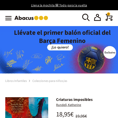
Llena la mochila 🎒 Todo para la vuelta
0
Llévate el primer balón oficial del
Barça Femenino
Libros Infantiles
Colecciones para niños/as
Criaturas imposibles
Rundell, Katherine
18,95€
19,95€