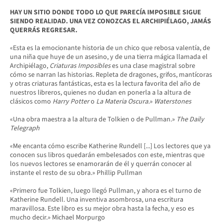
HAY UN SITIO DONDE TODO LO QUE PARECÍA IMPOSIBLE SIGUE
SIENDO REALIDAD. UNA VEZ CONOZCAS EL ARCHIPIÉLAGO, JAMÁS
QUERRÁS REGRESAR.
«Esta es la emocionante historia de un chico que rebosa valentía, de
una niña que huye de un asesino, y de una tierra mágica llamada el
Archipiélago,
Criaturas Imposibles
es una clase magistral sobre
cómo se narran las historias. Repleta de dragones, grifos, mantícoras
y otras criaturas fantásticas, esta es la lectura favorita del año de
nuestros libreros, quienes no dudan en ponerla a la altura de
clásicos como
Harry Potter
o
La Materia Oscura.
»
Waterstones
«Una obra maestra a la altura de Tolkien o de Pullman.»
The Daily
Telegraph
«Me encanta cómo escribe Katherine Rundell [...] Los lectores que ya
conocen sus libros quedarán embelesados con este, mientras que
los nuevos lectores se enamorarán de él y querrán conocer al
instante el resto de su obra.» Phillip Pullman
«Primero fue Tolkien, luego llegó Pullman, y ahora es el turno de
Katherine Rundell. Una inventiva asombrosa, una escritura
maravillosa. Este libro es su mejor obra hasta la fecha, y eso es
mucho decir.» Michael Morpurgo