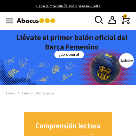
Llena la mochila 🎒 Todo para la vuelta
0
Llévate el primer balón oficial del
Barça Femenino
Libros
Libros de texto curso