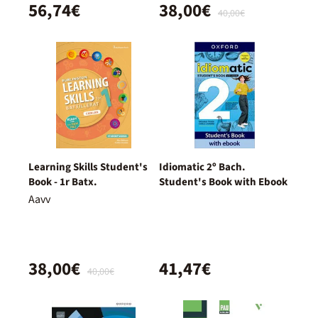
56,74€
38,00€
40,00€
Learning Skills Student's
Idiomatic 2º Bach.
Book - 1r Batx.
Student's Book with Ebook
Aavv
38,00€
41,47€
40,00€