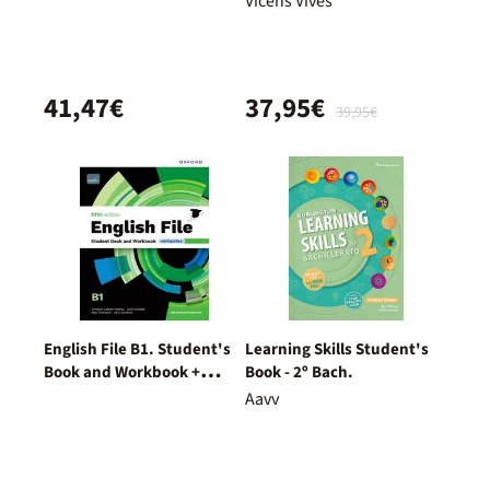
Vicens Vives
41,47€
37,95€
39,95€
English File B1. Student's
Learning Skills Student's
Book and Workbook +
Book - 2º Bach.
Digital (With Key Pack)
Aavv