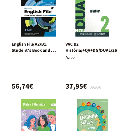
English File A2/B1.
VVC B2
Student's Book and
Història/+QA+DG/DUAL/26
Workbook + Digital
Aavv
(Without Key Pack)
56,74€
37,95€
39,95€