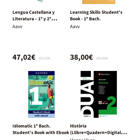
Lengua Castellana y
Learning Skills Student's
Literatura – 1º y 2º
Book - 1º Bach.
Bachillerato – Nuevo
Aavv
Aavv
Proyecto Delfos
47,02€
38,00€
49,50€
40,00€
Idiomatic 1º Bach.
Història
Student's Book with Ebook
(Llibre+Quadern+Digital)
Dual