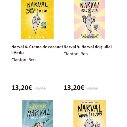
Narval 4. Crema de cacauet
Narval 9. Narval dolç ullal
i Medu
Clanton, Ben
Clanton, Ben
13,20€
13,20€
13,90€
13,90€