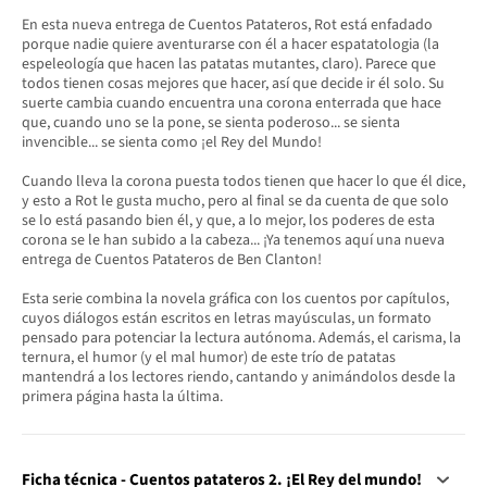
En esta nueva entrega de Cuentos Patateros, Rot está enfadado
porque nadie quiere aventurarse con él a hacer espatatologia (la
espeleología que hacen las patatas mutantes, claro). Parece que
todos tienen cosas mejores que hacer, así que decide ir él solo. Su
suerte cambia cuando encuentra una corona enterrada que hace
que, cuando uno se la pone, se sienta poderoso... se sienta
invencible... se sienta como ¡el Rey del Mundo!
Cuando lleva la corona puesta todos tienen que hacer lo que él dice,
y esto a Rot le gusta mucho, pero al final se da cuenta de que solo
se lo está pasando bien él, y que, a lo mejor, los poderes de esta
corona se le han subido a la cabeza... ¡Ya tenemos aquí una nueva
entrega de Cuentos Patateros de Ben Clanton!
Esta serie combina la novela gráfica con los cuentos por capítulos,
cuyos diálogos están escritos en letras mayúsculas, un formato
pensado para potenciar la lectura autónoma. Además, el carisma, la
ternura, el humor (y el mal humor) de este trío de patatas
mantendrá a los lectores riendo, cantando y animándolos desde la
primera página hasta la última.
Ficha técnica - Cuentos patateros 2. ¡El Rey del mundo!