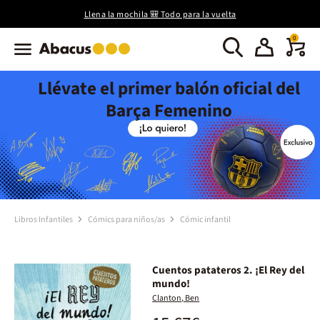
Llena la mochila 🎒 Todo para la vuelta
0
Llévate el primer balón oficial del
Barça Femenino
Libros Infantiles
Cómics para niños/as
Cómic infantil
Cuentos patateros 2. ¡El Rey del
mundo!
Clanton, Ben