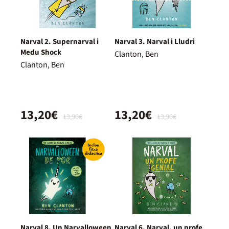
Narval 2. Supernarval i
Narval 3. Narval i Lludri
Medu Shock
Clanton, Ben
Clanton, Ben
13,20€
13,20€
13,90€
13,90€
Narval 8. Un Narvalloween
Narval 6. Narval, un profe