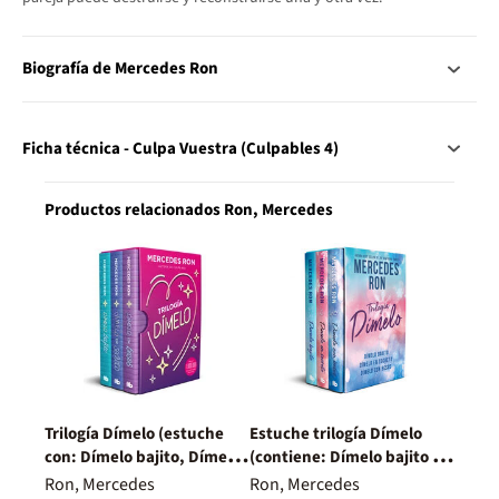
Biografía de Mercedes Ron
Ficha técnica - Culpa Vuestra (Culpables 4)
Productos relacionados Ron, Mercedes
Trilogía Dímelo (estuche
Estuche trilogía Dímelo
con: Dímelo bajito, Dímelo
(contiene: Dímelo bajito |
en secreto, Dímelo con
Dímelo en secreto | Dímelo
Ron, Mercedes
Ron, Mercedes