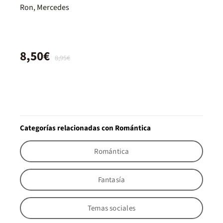
edición limitada) (Dímelo 3)
Ron, Mercedes
8,50€
8,95€
Categorías relacionadas con Romántica
Romántica
Fantasía
Temas sociales