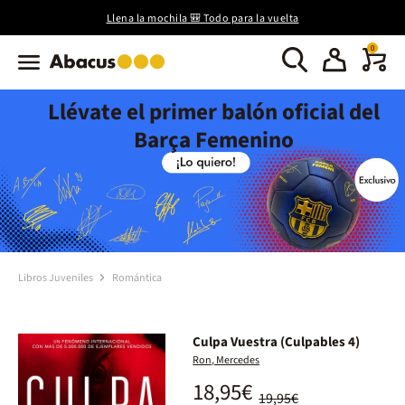
Llena la mochila 🎒 Todo para la vuelta
0
Llévate el primer balón oficial del
Barça Femenino
Libros Juveniles
Romántica
Culpa Vuestra (Culpables 4)
Ron, Mercedes
18,95€
19,95€