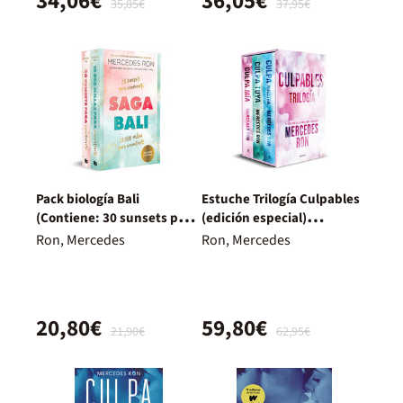
34,06€
36,05€
35,85€
37,95€
Pack biología Bali
Estuche Trilogía Culpables
(Contiene: 30 sunsets para
(edición especial)
enamorarte / 10.000 millas
(contiene: Culpa mía,
Ron, Mercedes
Ron, Mercedes
para encontrarte)
Culpa tuya y Culpa
nuestra) (Culpables)
20,80€
59,80€
21,90€
62,95€