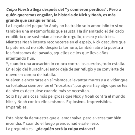
Culpa Vuestra
llega después del ''y comieron perdices''. Pero a
quién queremos engañar, la historia de Nick y Noah, es más
grande que cualquier final.
La llegada del pequeño Andy no ha traído solo amor infinito si no
también una metamorfosis que asusta. Ha dinamitado el delicado
equilibrio que sostenían a base de orgullo, deseo y cicatrices.
Mientras Noah intenta reconocerse en el espejo, Nick descubre que
la paternidad no sólo despierta ternura, también abre la puerta a
los fantasmas del pasado, aquellos de los que lleva años
intentando huir.
Y, cuando una acusación lo coloca contra las cuerdas, todo estalla.
En el ojo del huracán, el amor deja de ser refugio y se convierte de
nuevo en campo de batalla.
Vuelven a encerrarse en sí mismos, a levantar muros y a olvidar que
su fortaleza siempre fue el ''nosotros'', porque si hay algo que se les
da bien es destruirse cuando más se necesitan.
Solo hay una cosa más peligrosa que Nick y Noah contra el mundo:
Nick y Noah contra ellos mismos. Explosivos. Imprevisibles.
Imparables.
Esta historia demuestra que el amor salva, pero a veces también
incendia. Y cuando el fuego prende, nadie sale ileso.
La pregunta es...
¿de quién será la culpa esta vez?