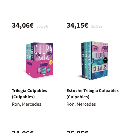
besos) (Dímelo)
con besos)
34,06€
34,15€
35,85€
35,95€
Trilogía Culpables
Estuche Trilogía Culpables
(Culpables)
(Culpables)
Ron, Mercedes
Ron, Mercedes