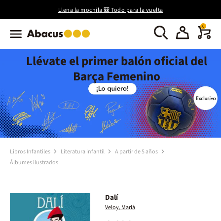
Llena la mochila 🎒 Todo para la vuelta
0
Llévate el primer balón oficial del
Barça Femenino
Libros Infantiles
Literatura infantil
A partir de 5 años
Álbumes ilustrados
Dalí
Veloy, Marià