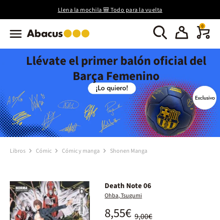
Llena la mochila 🎒 Todo para la vuelta
0
Llévate el primer balón oficial del
Barça Femenino
Libros
Cómic
Cómic y manga
Shonen Manga
Death Note 06
Ohba, Tsugumi
8,55€
9,00€