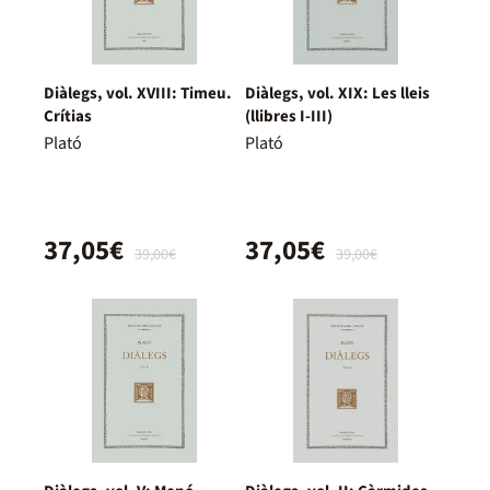
Diàlegs, vol. XVIII: Timeu.
Diàlegs, vol. XIX: Les lleis
Crítias
(llibres I-III)
Plató
Plató
37,05€
37,05€
39,00€
39,00€