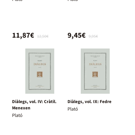
11,87€
9,45€
12,50€
9,95€
Diàlegs, vol. IV: Cràtil.
Diàlegs, vol. IX: Fedre
Menexen
Plató
Plató