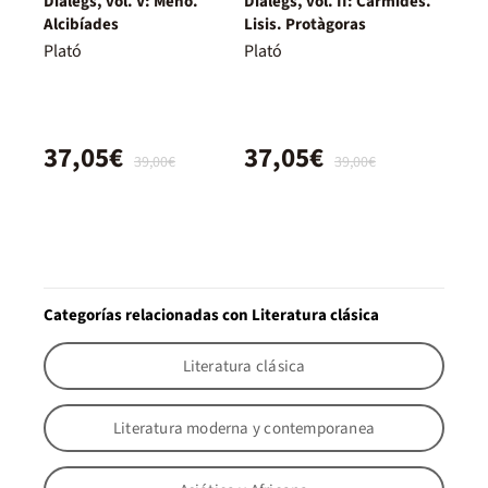
Diàlegs, vol. V: Menó.
Diàlegs, vol. II: Càrmides.
Alcibíades
Lisis. Protàgoras
Plató
Plató
37,05€
37,05€
39,00€
39,00€
Categorías relacionadas con Literatura clásica
Literatura clásica
Literatura moderna y contemporanea