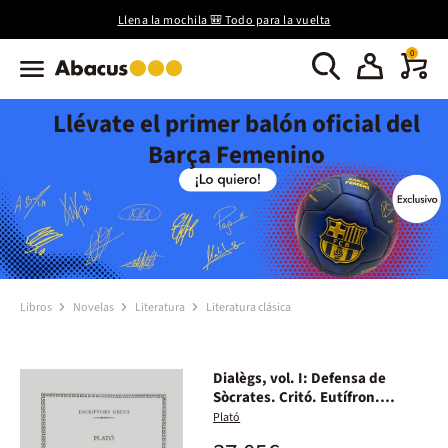
Llena la mochila 🎒 Todo para la vuelta
0
Llévate el primer balón oficial del
Barça Femenino
Libros
Novelas
Literatura
Literatura clásica
Dialègs, vol. I: Defensa de
Sòcrates. Critó. Eutífron.
Laques
Plató