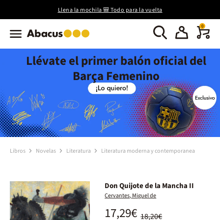
Llena la mochila 🎒 Todo para la vuelta
0
Llévate el primer balón oficial del
Barça Femenino
Libros
Novelas
Literatura
Literatura moderna y contemporanea
Don Quijote de la Mancha II
Cervantes, Miguel de
17,29€
18,20€